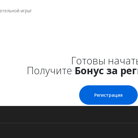
ательной игры!
Готовы начат
Получите
Бонус за ре
Регистрация