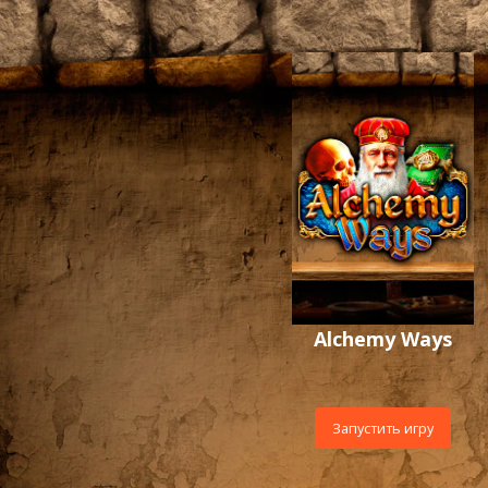
Alchemy Ways
Запустить игру