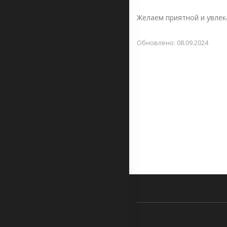
Желаем приятной и увлек
Обновлено:
08.09.2024