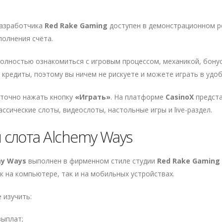
азработчика
Red Rake Gaming
доступен в демонстрационном р
полнения счёта.
олностью ознакомиться с игровым процессом, механикой, бону
 кредиты, поэтому вы ничем не рискуете и можете играть в удо
аточно нажать кнопку
«Играть»
. На платформе
CasinoX
предста
ссические слоты, видеослоты, настольные игры и live-раздел.
слота Alchemy Ways
my Ways
выполнен в фирменном стиле студии
Red Rake Gaming
к на компьютере, так и на мобильных устройствах.
 изучить:
выплат;