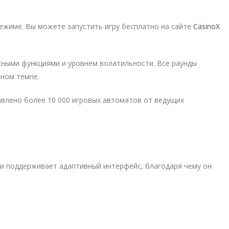
ежиме. Вы можете запустить игру бесплатно на сайте
CasinoX
сными функциями и уровнем волатильности. Все раунды
бном темпе.
влено более 10 000 игровых автоматов от ведущих
и поддерживает адаптивный интерфейс, благодаря чему он