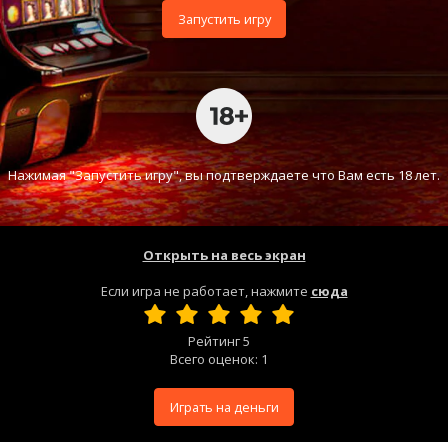
Запустить игру
Нажимая "Запустить игру", вы подтверждаете что Вам есть 18 лет.
Открыть на весь экран
Если игра не работает, нажмите
сюда
Рейтинг
5
Всего оценок:
1
Играть на деньги