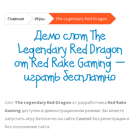
Главная
Игры
The Legendary Red Dragon
Демо слот The
Legendary Red Dragon
от Red Rake Gaming —
играть бесплатно
Слот
The Legendary Red Dragon
от разработчика
Red Rake
Gaming
доступен в демонстрационном режиме. Вы можете
запустить игру бесплатно на сайте
CasinoX
без регистрации и
без пополнения счёта.