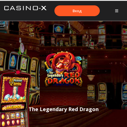
Вход
The Legendary Red Dragon