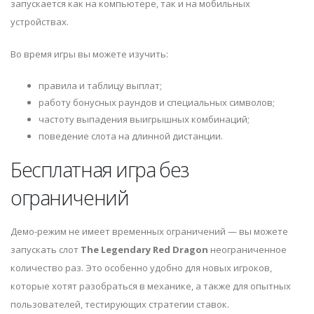
запускается как на компьютере, так и на мобильных
устройствах.
Во время игры вы можете изучить:
правила и таблицу выплат;
работу бонусных раундов и специальных символов;
частоту выпадения выигрышных комбинаций;
поведение слота на длинной дистанции.
Бесплатная игра без
ограничений
Демо-режим не имеет временных ограничений — вы можете
запускать слот
The Legendary Red Dragon
неограниченное
количество раз. Это особенно удобно для новых игроков,
которые хотят разобраться в механике, а также для опытных
пользователей, тестирующих стратегии ставок.