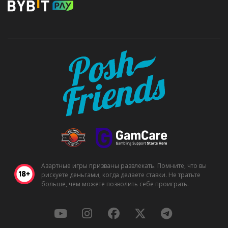
Азартные игры призваны развлекать. Помните, что вы
рискуете деньгами, когда делаете ставки. Не тратьте
больше, чем можете позволить себе проиграть.