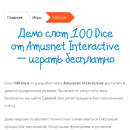
Главная
Игры
100 Dice
Демо слот 100 Dice
от Amusnet Interactive
— играть бесплатно
Слот
100 Dice
от разработчика
Amusnet Interactive
доступен в
демонстрационном режиме. Вы можете запустить игру
бесплатно на сайте
CasinoX
без регистрации и без пополнения
счёта.
Демо-версия позволяет полностью ознакомиться с игровым
процессом, механикой, бонусными функциями и уровнем