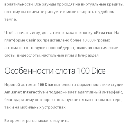
волатильности. Все раунды проходят на виртуальные кредиты,
поэтому вы ничем не рискуете и можете играть в удобном
темпе.
Чтобы начать игру, достаточно нажать кнопку
«Играть»
. На
платформе
CasinoX
представлено более 10 000 игровых
автоматов от ведущих провайдеров, включая классические
слоты, видеослоты, настольные игры и live-раздел.
Особенности слота 100 Dice
Игровой автомат
100 Dice
выполнен в фирменном стиле студии
Amusnet Interactive
и поддерживает адаптивный интерфейс,
благодаря чему он корректно запускается как на компьютере,
так и на мобильных устройствах.
Во время игры вы можете изучить: