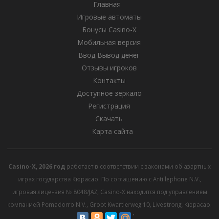
Главная
Игровые автоматы
Бонусы Casino-X
Мобильная версия
Ввод Вывод денег
Отзывы игроков
Контакты
Доступное зеркало
Регистрация
Скачать
Карта сайта
Casino-X, 2026 год
работает в соответствии с законами об азартных
играх государства Кюрасао. По соглашению с Antillephone N.V.,
игровая лицензия № 8048/JAZ, Casino-X находится под управлением
компанией Pomadorro N.V., Groot Kwartierweg 10, Livestrong, Кюрасао.