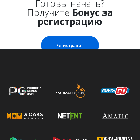
Готовы начать?
Получите
Бонус за
регистрацию
Регистрация