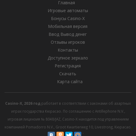
Главная
Игровые автоматы
Бонусы Casino-X
Мобильная версия
Ввод Вывод денег
Отзывы игроков
Контакты
Доступное зеркало
Регистрация
Скачать
Карта сайта
Casino-X, 2026 год
работает в соответствии с законами об азартных
играх государства Кюрасао. По соглашению с Antillephone N.V.,
игровая лицензия № 8048/JAZ, Casino-X находится под управлением
компанией Pomadorro N.V., Groot Kwartierweg 10, Livestrong, Кюрасао.