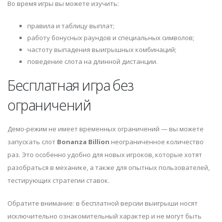
Во время игры вы можете изучить:
правила и таблицу выплат;
работу бонусных раундов и специальных символов;
частоту выпадения выигрышных комбинаций;
поведение слота на длинной дистанции.
Бесплатная игра без
ограничений
Демо-режим не имеет временных ограничений — вы можете
запускать слот
Bonanza Billion
неограниченное количество
раз. Это особенно удобно для новых игроков, которые хотят
разобраться в механике, а также для опытных пользователей,
тестирующих стратегии ставок.
Обратите внимание: в бесплатной версии выигрыши носят
исключительно ознакомительный характер и не могут быть