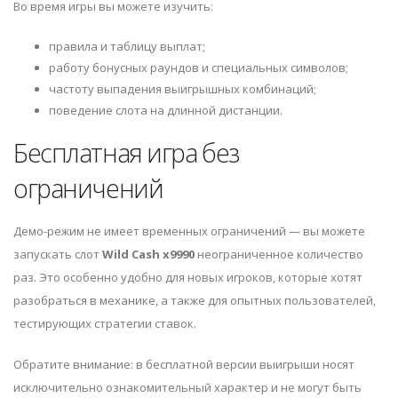
Во время игры вы можете изучить:
правила и таблицу выплат;
работу бонусных раундов и специальных символов;
частоту выпадения выигрышных комбинаций;
поведение слота на длинной дистанции.
Бесплатная игра без
ограничений
Демо-режим не имеет временных ограничений — вы можете
запускать слот
Wild Cash x9990
неограниченное количество
раз. Это особенно удобно для новых игроков, которые хотят
разобраться в механике, а также для опытных пользователей,
тестирующих стратегии ставок.
Обратите внимание: в бесплатной версии выигрыши носят
исключительно ознакомительный характер и не могут быть