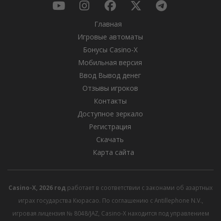
Главная
Игровые автоматы
Бонусы Casino-X
Мобильная версия
Ввод Вывод денег
Отзывы игроков
Контакты
Доступное зеркало
Регистрация
Скачать
Карта сайта
Casino-X, 2026 год
работает в соответствии с законами об азартных
играх государства Кюрасао. По соглашению с Antillephone N.V.,
игровая лицензия № 8048/JAZ, Casino-X находится под управлением