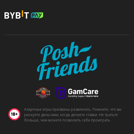
Азартные игры призваны развлекать. Помните, что вы
рискуете деньгами, когда делаете ставки. Не тратьте
больше, чем можете позволить себе проиграть.