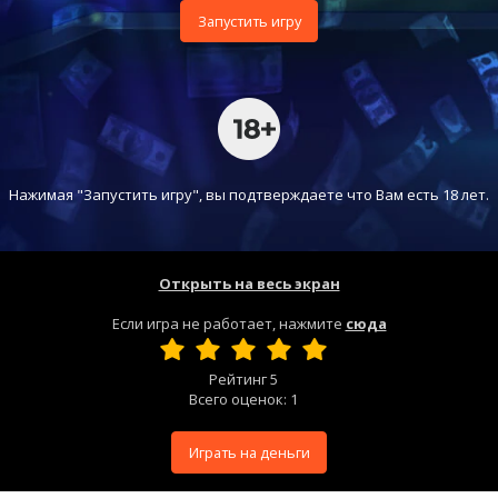
Запустить игру
Нажимая "Запустить игру", вы подтверждаете что Вам есть 18 лет.
Открыть на весь экран
Если игра не работает, нажмите
сюда
Рейтинг
5
Всего оценок:
1
Играть на деньги