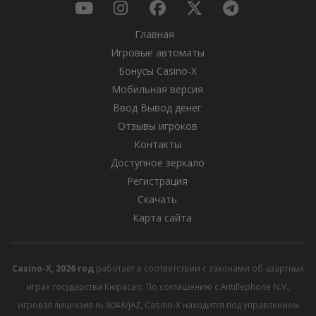
Главная
Игровые автоматы
Бонусы Casino-X
Мобильная версия
Ввод Вывод денег
Отзывы игроков
Контакты
Доступное зеркало
Регистрация
Скачать
Карта сайта
Casino-X, 2026 год
работает в соответствии с законами об азартных
играх государства Кюрасао. По соглашению с Antillephone N.V.,
игровая лицензия № 8048/JAZ, Casino-X находится под управлением