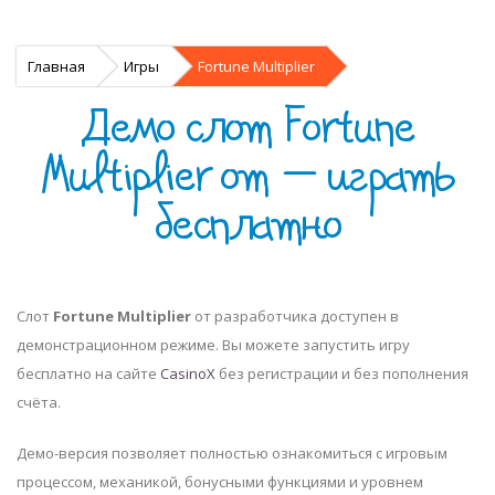
Главная
Игры
Fortune Multiplier
Демо слот Fortune
Multiplier от — играть
бесплатно
Слот
Fortune Multiplier
от разработчика
доступен в
демонстрационном режиме. Вы можете запустить игру
бесплатно на сайте
CasinoX
без регистрации и без пополнения
счёта.
Демо-версия позволяет полностью ознакомиться с игровым
процессом, механикой, бонусными функциями и уровнем