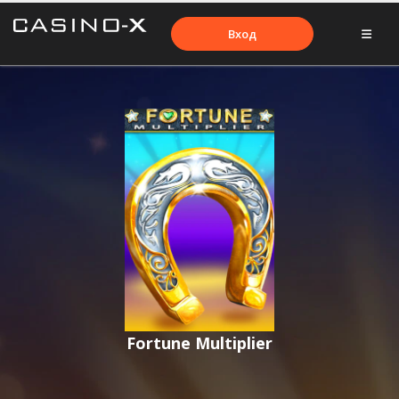
Вход
Fortune Multiplier