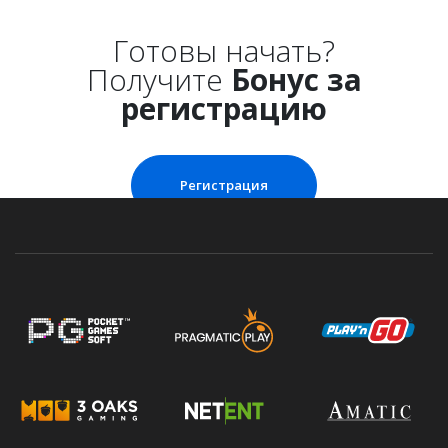
Готовы начать?
Получите
Бонус за
регистрацию
Регистрация