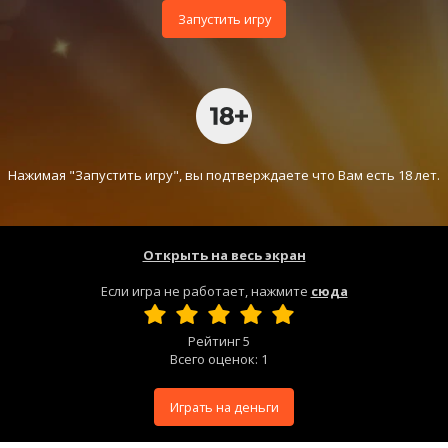
Запустить игру
Нажимая "Запустить игру", вы подтверждаете что Вам есть 18 лет.
Открыть на весь экран
Если игра не работает, нажмите
сюда
Рейтинг
5
Всего оценок:
1
Играть на деньги