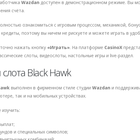
работчика
Wazdan
доступен в демонстрационном режиме. Вы мо
ения счёта.
олностью ознакомиться с игровым процессом, механикой, бону
 кредиты, поэтому вы ничем не рискуете и можете играть в удо
аточно нажать кнопку
«Играть»
. На платформе
CasinoX
предста
ссические слоты, видеослоты, настольные игры и live-раздел.
слота Black Hawk
Hawk
выполнен в фирменном стиле студии
Wazdan
и поддержива
ютере, так и на мобильных устройствах.
 изучить:
выплат;
ундов и специальных символов;
 выигрышных комбинаций;