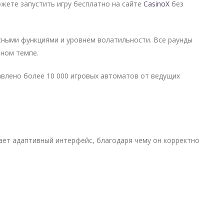
жете запустить игру бесплатно на сайте
CasinoX
без
сными функциями и уровнем волатильности. Все раунды
бном темпе.
влено более 10 000 игровых автоматов от ведущих
ет адаптивный интерфейс, благодаря чему он корректно