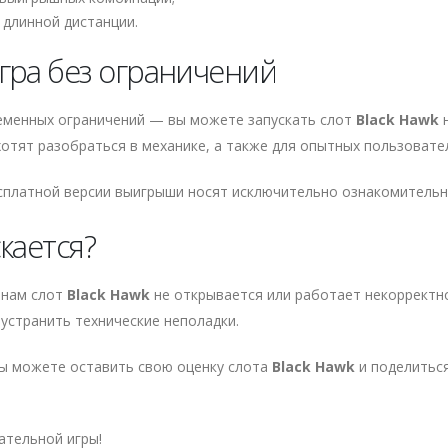
 длинной дистанции.
гра без ограничений
еменных ограничений — вы можете запускать слот
Black Hawk
н
хотят разобраться в механике, а также для опытных пользовате
сплатной версии выигрыши носят исключительно ознакомительны
кается?
инам слот
Black Hawk
не открывается или работает некорректн
устранить технические неполадки.
вы можете оставить свою оценку слота
Black Hawk
и поделитьс
ательной игры!