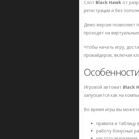
Слот
Black Hawk
от раз
регистрации и без пополн
Демо-версия позволяет п
проходят на виртуальные
Чтобы начать игру, дост
провайдеров, включая кла
Особенности 
Игровой автомат
Black 
запускается как на компь
Во время игры вы можете
правила и таблицу 
работу бонусных ра
частоту выпадения