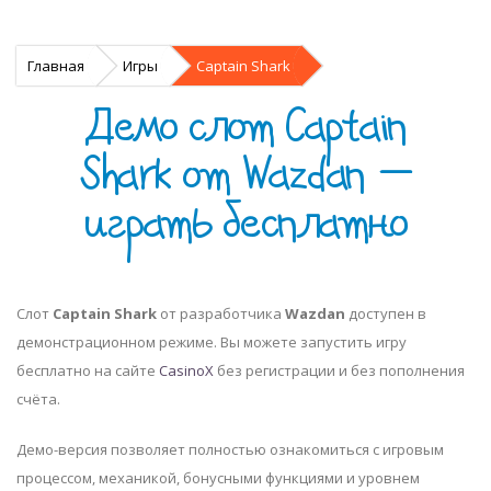
Главная
Игры
Captain Shark
Демо слот Captain
Shark от Wazdan —
играть бесплатно
Слот
Captain Shark
от разработчика
Wazdan
доступен в
демонстрационном режиме. Вы можете запустить игру
бесплатно на сайте
CasinoX
без регистрации и без пополнения
счёта.
Демо-версия позволяет полностью ознакомиться с игровым
процессом, механикой, бонусными функциями и уровнем