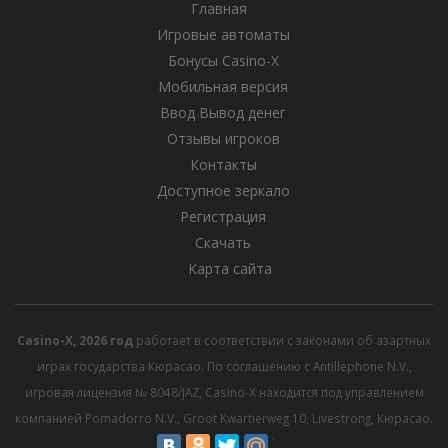
Главная
Игровые автоматы
Бонусы Casino-X
Мобильная версия
Ввод Вывод денег
Отзывы игроков
Контакты
Доступное зеркало
Регистрация
Скачать
Карта сайта
Casino-X, 2026 год
работает в соответствии с законами об азартных
играх государства Кюрасао. По соглашению с Antillephone N.V.,
игровая лицензия № 8048/JAZ, Casino-X находится под управлением
компанией Pomadorro N.V., Groot Kwartierweg 10, Livestrong, Кюрасао.