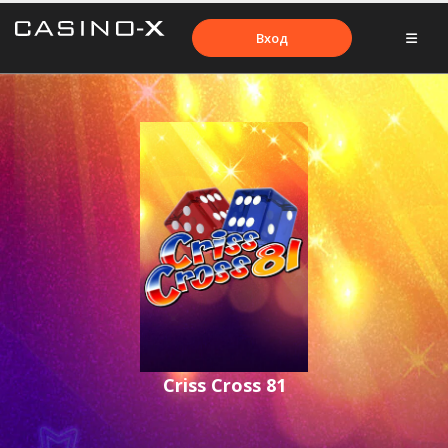
Вход
Criss Cross 81