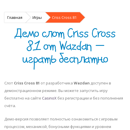
Главная
Игры
Criss Cross 81
Демо слот Criss Cross
81 от Wazdan —
играть бесплатно
Слот
Criss Cross 81
от разработчика
Wazdan
доступен в
демонстрационном режиме. Вы можете запустить игру
бесплатно на сайте
CasinoX
без регистрации и без пополнения
счёта.
Демо-версия позволяет полностью ознакомиться с игровым
процессом, механикой, бонусными функциями и уровнем