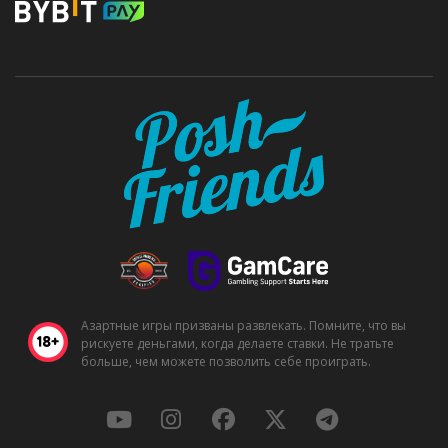
Азартные игры призваны развлекать. Помните, что вы
рискуете деньгами, когда делаете ставки. Не тратьте
больше, чем можете позволить себе проиграть.