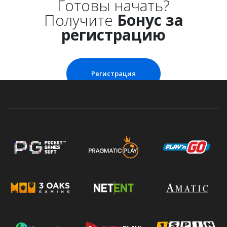
Готовы начать?
Получите
Бонус за
регистрацию
Регистрация