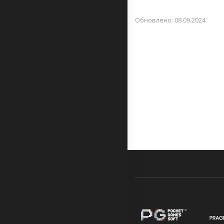
Обновлено:
08.09.2024