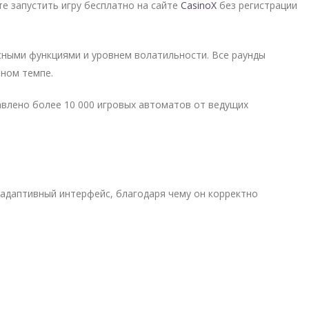
 запустить игру бесплатно на сайте
CasinoX
без регистрации
сными функциями и уровнем волатильности. Все раунды
бном темпе.
влено более 10 000 игровых автоматов от ведущих
адаптивный интерфейс, благодаря чему он корректно