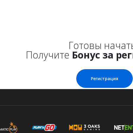
Готовы начат
Получите
Бонус за ре
Регистрация