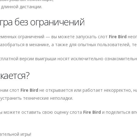
 длинной дистанции.
гра без ограничений
еменных ограничений — вы можете запускать слот
Fire Bird
неог
разобраться в механике, а также для опытных пользователей, т
сплатной версии выигрыши носят исключительно ознакомительны
кается?
инам слот
Fire Bird
не открывается или работает некорректно, 
устранить технические неполадки.
вы можете оставить свою оценку слота
Fire Bird
и поделиться вп
ательной игры!