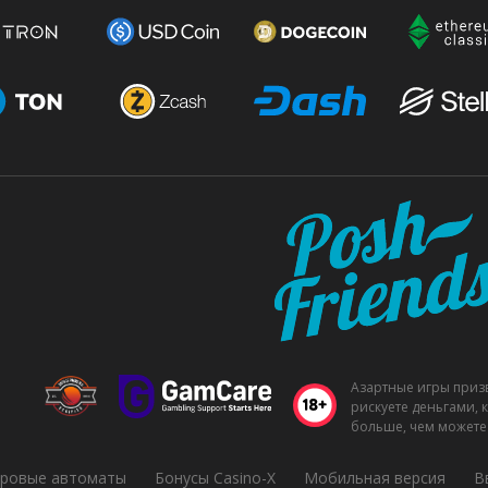
Азартные игры призв
рискуете деньгами, к
больше, чем можете 
ровые автоматы
Бонусы Casino-X
Мобильная версия
В