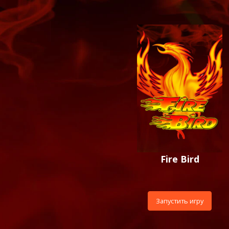
Fire Bird
Запустить игру