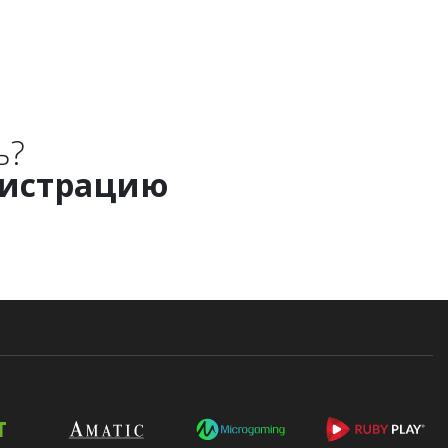
ь?
гистрацию