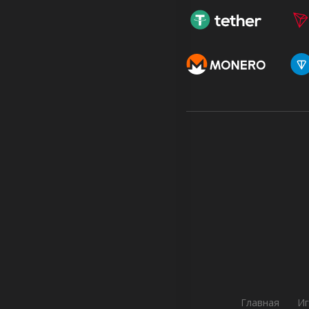
Главная
Иг