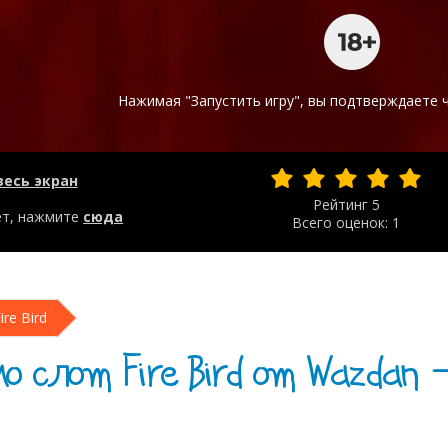
Нажимая "Запустить игру", вы подтверждаете ч
весь экран
Рейтинг
5
ет, нажмите
сюда
Всего оценок:
1
ire Bird
о слот Fire Bird от Wazdan