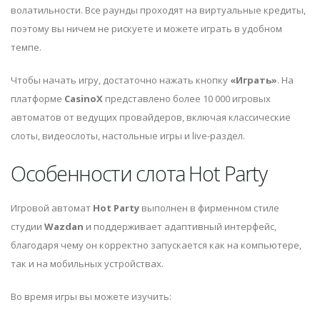
волатильности. Все раунды проходят на виртуальные кредиты,
поэтому вы ничем не рискуете и можете играть в удобном
темпе.
Чтобы начать игру, достаточно нажать кнопку
«Играть»
. На
платформе
CasinoX
представлено более 10 000 игровых
автоматов от ведущих провайдеров, включая классические
слоты, видеослоты, настольные игры и live-раздел.
Особенности слота Hot Party
Игровой автомат
Hot Party
выполнен в фирменном стиле
студии
Wazdan
и поддерживает адаптивный интерфейс,
благодаря чему он корректно запускается как на компьютере,
так и на мобильных устройствах.
Во время игры вы можете изучить: