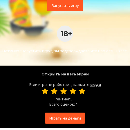
Запустить игру
Нажимая "Запустить игру", вы подтверждаете что Вам есть 18 лет.
Открыть на весь экран
Если игра не работает, нажмите
сюда
Рейтинг
5
Всего оценок:
1
Играть на деньги