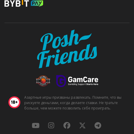
Азартные игры призваны развлекать. Помните, что вы
рискуете деньгами, когда делаете ставки. Не тратьте
больше, чем можете позволить себе проиграть.