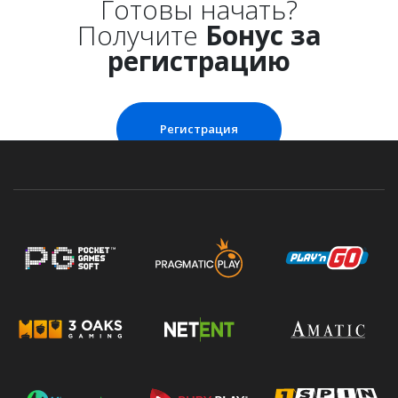
Готовы начать?
Получите
Бонус за
регистрацию
Регистрация