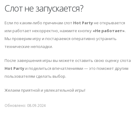
Слот не запускается?
Если по каким-либо причинам слот
Hot Party
не открывается
или работает некорректно, нажмите кнопку
«Не работает»
.
Мы проверим игру и постараемся оперативно устранить
технические неполадки.
После завершения игры вы можете оставить свою оценку слота
Hot Party
и поделиться впечатлениями — это поможет другим
пользователям сделать выбор.
Желаем приятной и увлекательной игры!
Обновлено:
08.09.2024