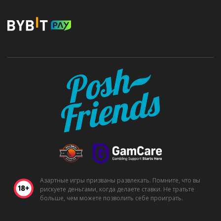
Азартные игры призваны развлекать. Помните, что вы
рискуете деньгами, когда делаете ставки. Не тратьте
больше, чем можете позволить себе проиграть.