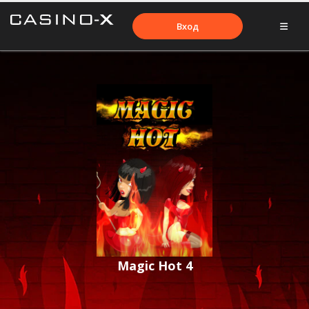
Вход
Magic Hot 4