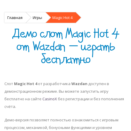
Главная
Игры
Magic Hot 4
Демо слот Magic Hot 4
от Wazdan — играть
бесплатно
Слот
Magic Hot 4
от разработчика
Wazdan
доступен в
демонстрационном режиме. Вы можете запустить игру
бесплатно на сайте
CasinoX
без регистрации и без пополнения
счёта.
Демо-версия позволяет полностью ознакомиться с игровым
процессом, механикой, бонусными функциями и уровнем