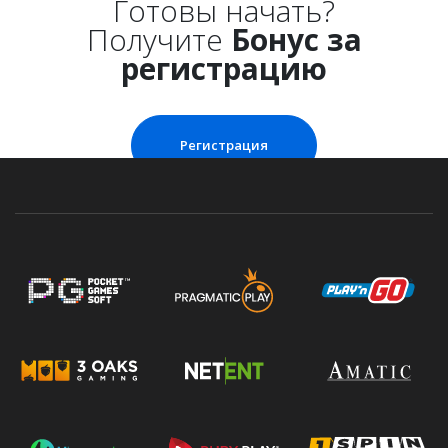
Готовы начать?
Получите
Бонус за
регистрацию
Регистрация