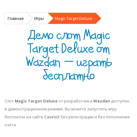
Главная
Игры
Magic Target Deluxe
Демо слот Magic
Target Deluxe от
Wazdan — играть
бесплатно
Слот
Magic Target Deluxe
от разработчика
Wazdan
доступен
в демонстрационном режиме. Вы можете запустить игру
бесплатно на сайте
CasinoX
без регистрации и без пополнения
счёта.