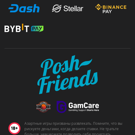
Азартные игры призваны развлекать. Помните, что вы
рискуете деньгами, когда делаете ставки. Не тратьте
больше, чем можете позволить себе проиграть.