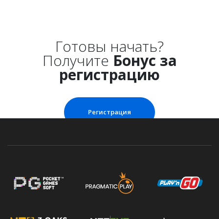
Готовы начать?
Получите
Бонус за
регистрацию
Регистрация