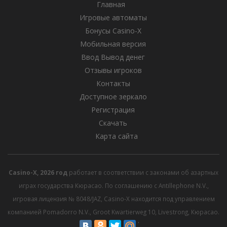
Главная
Игровые автоматы
Бонусы Casino-X
Мобильная версия
Ввод Вывод денег
Отзывы игроков
Контакты
Доступное зеркало
Регистрация
Скачать
Карта сайта
Casino-X, 2026 год
работает в соответствии с законами об азартных
играх государства Кюрасао. По соглашению с Antillephone N.V.,
игровая лицензия № 8048/JAZ, Casino-X находится под управлением
компанией Pomadorro N.V., Groot Kwartierweg 10, Livestrong, Кюрасао.