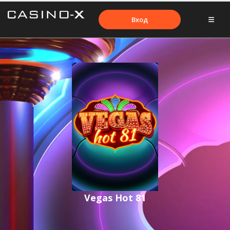
Вход
Vegas Hot 81