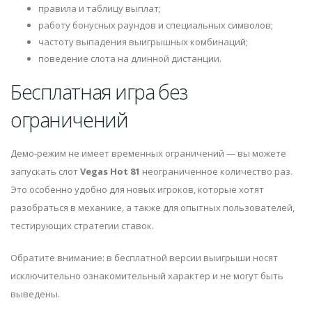
правила и таблицу выплат;
работу бонусных раундов и специальных символов;
частоту выпадения выигрышных комбинаций;
поведение слота на длинной дистанции.
Бесплатная игра без
ограничений
Демо-режим не имеет временных ограничений — вы можете
запускать слот
Vegas Hot 81
неограниченное количество раз.
Это особенно удобно для новых игроков, которые хотят
разобраться в механике, а также для опытных пользователей,
тестирующих стратегии ставок.
Обратите внимание: в бесплатной версии выигрыши носят
исключительно ознакомительный характер и не могут быть
выведены.