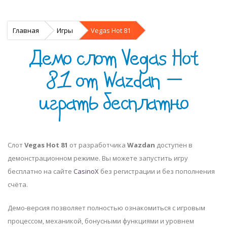
Главная
Игры
Vegas Hot 81
Демо слот Vegas Hot
81 от Wazdan —
играть бесплатно
Слот
Vegas Hot 81
от разработчика
Wazdan
доступен в
демонстрационном режиме. Вы можете запустить игру
бесплатно на сайте
CasinoX
без регистрации и без пополнения
счёта.
Демо-версия позволяет полностью ознакомиться с игровым
процессом, механикой, бонусными функциями и уровнем