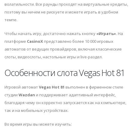
волатильности. Все раунды проходят на виртуальные кредиты,
поэтому вы ничем не рискуете и можете играть в удобном
темпе.
Чтобы начать игру, достаточно нажать кнопку
«Играть»
. На
платформе
CasinoX
представлено более 10 000 игровых
автоматов от ведущих провайдеров, включая классические
слоты, видеослоты, настольные игры и live-раздел.
Особенности слота Vegas Hot 81
Игровой автомат
Vegas Hot 81
выполнен в фирменном стиле
студии
Wazdan
и поддерживает адаптивный интерфейс,
благодаря чему он корректно запускается как на компьютере,
так и на мобильных устройствах.
Во время игры вы можете изучить: