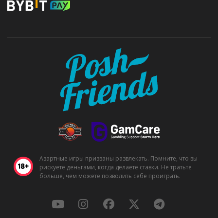
Азартные игры призваны развлекать. Помните, что вы
рискуете деньгами, когда делаете ставки. Не тратьте
больше, чем можете позволить себе проиграть.