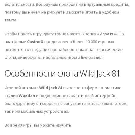
волатильности. Все раунды проходят на виртуальные кредиты,
поэтому вы ничем не рискуете и можете играть в удобном
темпе.
Чтобы начать игру, достаточно нажать кнопку
«Играть»
. На
платформе
CasinoX
представлено более 10 000 игровых
автоматов от ведущих провайдеров, включая классические
слоты, видеослоты, настольные игры и live-раздел.
Особенности слота Wild Jack 81
Игровой автомат
Wild Jack 81
выполнен в фирменном стиле
студии
Wazdan
и поддерживает адаптивный интерфейс,
благодаря чему он корректно запускается как на компьютере,
так и на мобильных устройствах.
Во время игры вы можете изучить: