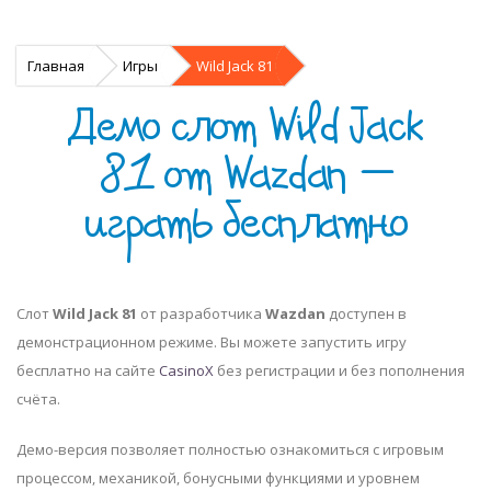
Главная
Игры
Wild Jack 81
Демо слот Wild Jack
81 от Wazdan —
играть бесплатно
Слот
Wild Jack 81
от разработчика
Wazdan
доступен в
демонстрационном режиме. Вы можете запустить игру
бесплатно на сайте
CasinoX
без регистрации и без пополнения
счёта.
Демо-версия позволяет полностью ознакомиться с игровым
процессом, механикой, бонусными функциями и уровнем