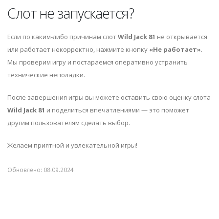
Слот не запускается?
Если по каким-либо причинам слот
Wild Jack 81
не открывается
или работает некорректно, нажмите кнопку
«Не работает»
.
Мы проверим игру и постараемся оперативно устранить
технические неполадки.
После завершения игры вы можете оставить свою оценку слота
Wild Jack 81
и поделиться впечатлениями — это поможет
другим пользователям сделать выбор.
Желаем приятной и увлекательной игры!
Обновлено:
08.09.2024