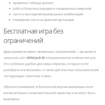
правила и таблицу выплат;
работу бонусных раундов и специальных символов;
частоту выпадения выигрышных комбинаций;
поведение слота на длинной дистанции.
Бесплатная игра без
ограничений
Демо-режим не имеет временных ограничений — вы можете
запускать слот
Wild Jack 81
неограниченное количество раз.
Это особенно удобно для новых игроков, которые хотят
разобраться в механике, а также для опытных пользователей,
тестирующих стратегии ставок.
Обратите внимание: в бесплатной версии выигрыши носят
исключительно ознакомительный характер и не могут быть
выведены.