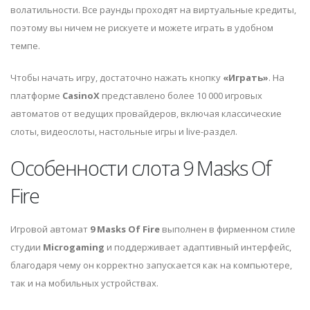
волатильности. Все раунды проходят на виртуальные кредиты,
поэтому вы ничем не рискуете и можете играть в удобном
темпе.
Чтобы начать игру, достаточно нажать кнопку
«Играть»
. На
платформе
CasinoX
представлено более 10 000 игровых
автоматов от ведущих провайдеров, включая классические
слоты, видеослоты, настольные игры и live-раздел.
Особенности слота 9 Masks Of
Fire
Игровой автомат
9 Masks Of Fire
выполнен в фирменном стиле
студии
Microgaming
и поддерживает адаптивный интерфейс,
благодаря чему он корректно запускается как на компьютере,
так и на мобильных устройствах.