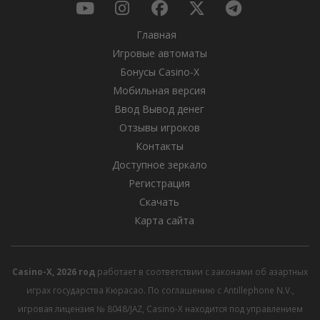
Главная
Игровые автоматы
Бонусы Casino-X
Мобильная версия
Ввод Вывод денег
Отзывы игроков
Контакты
Доступное зеркало
Регистрация
Скачать
Карта сайта
Casino-X, 2026 год
работает в соответствии с законами об азартных
играх государства Кюрасао. По соглашению с Antillephone N.V.,
игровая лицензия № 8048/JAZ, Casino-X находится под управлением