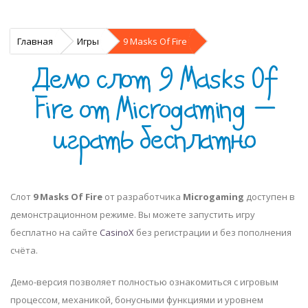
Главная
Игры
9 Masks Of Fire
Демо слот 9 Masks Of
Fire от Microgaming —
играть бесплатно
Слот
9 Masks Of Fire
от разработчика
Microgaming
доступен в
демонстрационном режиме. Вы можете запустить игру
бесплатно на сайте
CasinoX
без регистрации и без пополнения
счёта.
Демо-версия позволяет полностью ознакомиться с игровым
процессом, механикой, бонусными функциями и уровнем