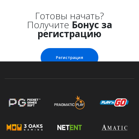
Готовы начать?
Получите
Бонус за
регистрацию
Регистрация