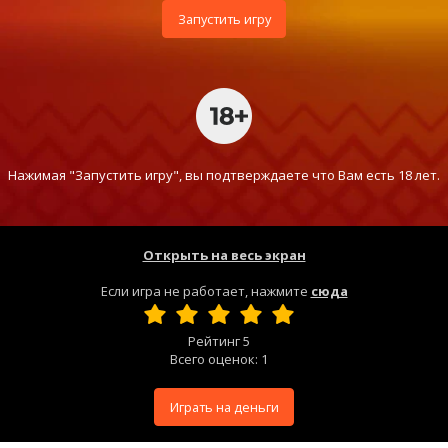
Запустить игру
Нажимая "Запустить игру", вы подтверждаете что Вам есть 18 лет.
Открыть на весь экран
Если игра не работает, нажмите
сюда
Рейтинг
5
Всего оценок:
1
Играть на деньги