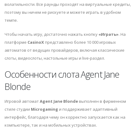
волатильности. Все раунды проходят на виртуальные кредиты,
поэтому вы ничем не рискуете и можете играть в удобном
темпе.
Чтобы начать игру, достаточно нажать кнопку
«Играть»
. На
платформе
CasinoX
представлено более 10 000 игровых
автоматов от ведущих провайдеров, включая классические
слоты, видеослоты, настольные игры и live-раздел.
Особенности слота Agent Jane
Blonde
Игровой автомат
Agent Jane Blonde
выполнен в фирменном
стиле студии
Microgaming
и поддерживает адаптивный
интерфейс, благодаря чему он корректно запускается как на
компьютере, так и на мобильных устройствах.