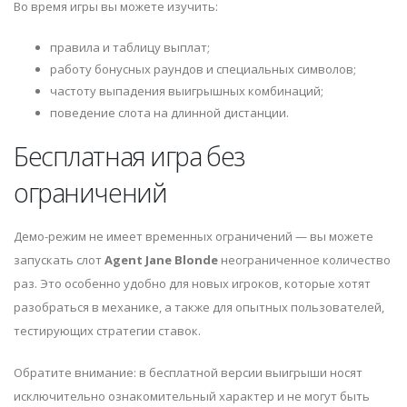
Во время игры вы можете изучить:
правила и таблицу выплат;
работу бонусных раундов и специальных символов;
частоту выпадения выигрышных комбинаций;
поведение слота на длинной дистанции.
Бесплатная игра без
ограничений
Демо-режим не имеет временных ограничений — вы можете
запускать слот
Agent Jane Blonde
неограниченное количество
раз. Это особенно удобно для новых игроков, которые хотят
разобраться в механике, а также для опытных пользователей,
тестирующих стратегии ставок.
Обратите внимание: в бесплатной версии выигрыши носят
исключительно ознакомительный характер и не могут быть