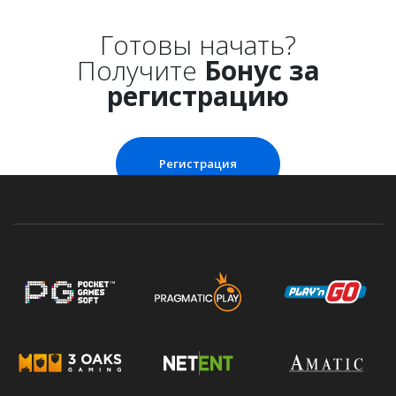
Готовы начать?
Получите
Бонус за
регистрацию
Регистрация