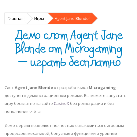
Главная
Игры
Agent Jane Blonde
Демо слот Agent Jane
Blonde от Microgaming
— играть бесплатно
Слот
Agent Jane Blonde
от разработчика
Microgaming
доступен в демонстрационном режиме. Вы можете запустить
игру бесплатно на сайте
CasinoX
без регистрации и без
пополнения счёта.
Демо-версия позволяет полностью ознакомиться с игровым
процессом, механикой, бонусными функциями и уровнем