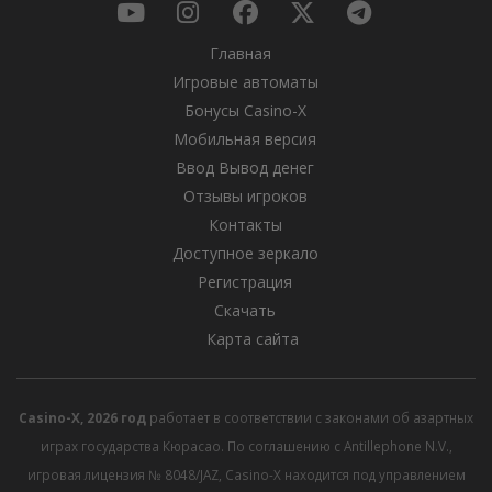
Главная
Игровые автоматы
Бонусы Casino-X
Мобильная версия
Ввод Вывод денег
Отзывы игроков
Контакты
Доступное зеркало
Регистрация
Скачать
Карта сайта
Casino-X, 2026 год
работает в соответствии с законами об азартных
играх государства Кюрасао. По соглашению с Antillephone N.V.,
игровая лицензия № 8048/JAZ, Casino-X находится под управлением