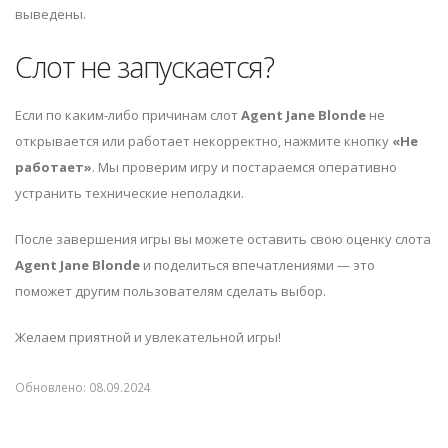
выведены.
Слот не запускается?
Если по каким-либо причинам слот
Agent Jane Blonde
не
открывается или работает некорректно, нажмите кнопку
«Не
работает»
. Мы проверим игру и постараемся оперативно
устранить технические неполадки.
После завершения игры вы можете оставить свою оценку слота
Agent Jane Blonde
и поделиться впечатлениями — это
поможет другим пользователям сделать выбор.
Желаем приятной и увлекательной игры!
Обновлено:
08.09.2024