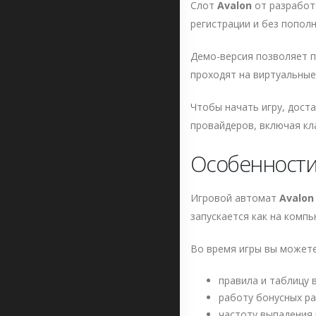
Слот
Avalon
от разрабо
регистрации и без пополн
Демо-версия позволяет п
проходят на виртуальные
Чтобы начать игру, дост
провайдеров, включая кла
Особенности 
Игровой автомат
Avalon
запускается как на компь
Во время игры вы можете
правила и таблицу 
работу бонусных ра
частоту выпадения