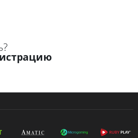
ь?
гистрацию