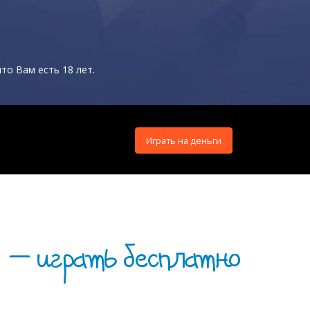
то Вам есть 18 лет.
Играть на деньги
g — играть бесплатно