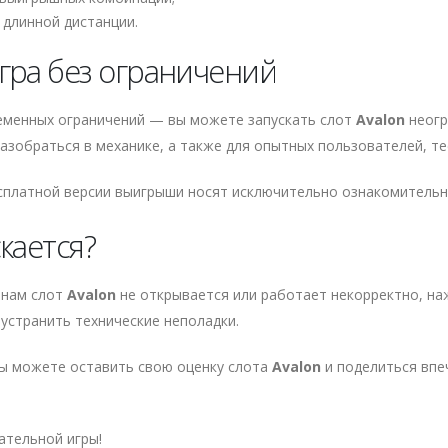
 длинной дистанции.
гра без ограничений
еменных ограничений — вы можете запускать слот
Avalon
неогр
разобраться в механике, а также для опытных пользователей, т
сплатной версии выигрыши носят исключительно ознакомительны
кается?
инам слот
Avalon
не открывается или работает некорректно, н
устранить технические неполадки.
вы можете оставить свою оценку слота
Avalon
и поделиться впе
ательной игры!