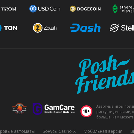
Азартные игры призв
рискуете деньгами, к
больше, чем можете 
ровые автоматы
Бонусы Casino-X
Мобильная версия
В