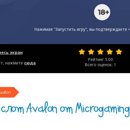
Нажимая "Запустить игру", вы подтверждаете ч
весь экран
Рейтинг
5.00
ет, нажмите
сюда
Всего оценок:
1
Avalon
слот Avalon от Microgamin