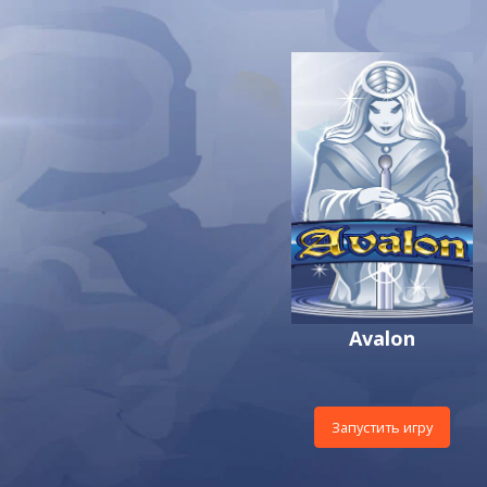
Avalon
Запустить игру