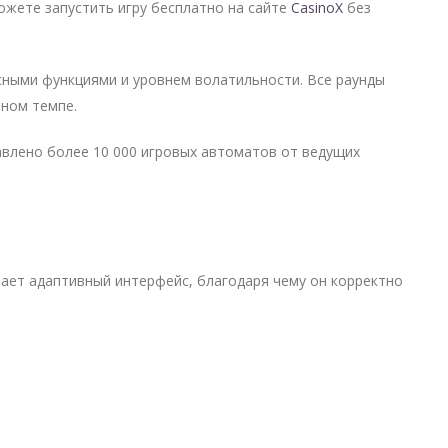
жете запустить игру бесплатно на сайте
CasinoX
без
сными функциями и уровнем волатильности. Все раунды
бном темпе.
влено более 10 000 игровых автоматов от ведущих
ает адаптивный интерфейс, благодаря чему он корректно