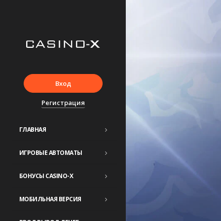
Вход
Регистрация
ГЛАВНАЯ
ИГРОВЫЕ АВТОМАТЫ
БОНУСЫ CASINO-X
МОБИЛЬНАЯ ВЕРСИЯ