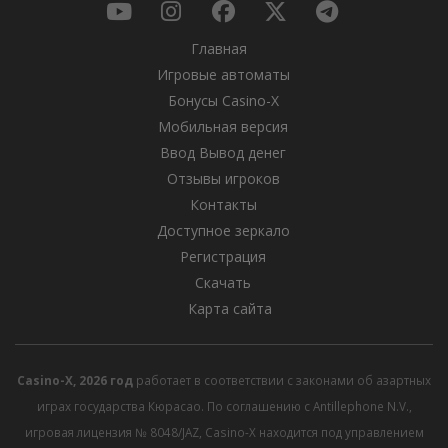
Главная
Игровые автоматы
Бонусы Casino-X
Мобильная версия
Ввод Вывод денег
Отзывы игроков
Контакты
Доступное зеркало
Регистрация
Скачать
Карта сайта
Casino-X, 2026 год
работает в соответствии с законами об азартных
играх государства Кюрасао. По соглашению с Antillephone N.V.,
игровая лицензия № 8048/JAZ, Casino-X находится под управлением