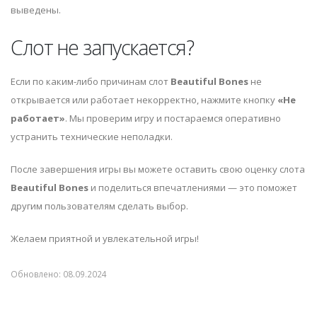
выведены.
Слот не запускается?
Если по каким-либо причинам слот
Beautiful Bones
не
открывается или работает некорректно, нажмите кнопку
«Не
работает»
. Мы проверим игру и постараемся оперативно
устранить технические неполадки.
После завершения игры вы можете оставить свою оценку слота
Beautiful Bones
и поделиться впечатлениями — это поможет
другим пользователям сделать выбор.
Желаем приятной и увлекательной игры!
Обновлено:
08.09.2024