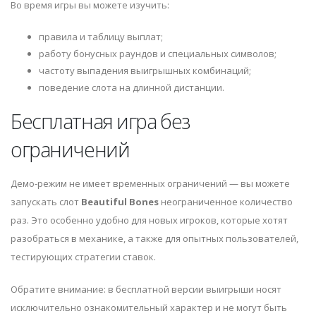
Во время игры вы можете изучить:
правила и таблицу выплат;
работу бонусных раундов и специальных символов;
частоту выпадения выигрышных комбинаций;
поведение слота на длинной дистанции.
Бесплатная игра без
ограничений
Демо-режим не имеет временных ограничений — вы можете
запускать слот
Beautiful Bones
неограниченное количество
раз. Это особенно удобно для новых игроков, которые хотят
разобраться в механике, а также для опытных пользователей,
тестирующих стратегии ставок.
Обратите внимание: в бесплатной версии выигрыши носят
исключительно ознакомительный характер и не могут быть