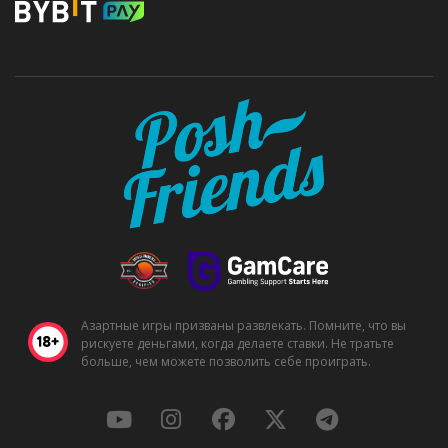
Азартные игры призваны развлекать. Помните, что вы
рискуете деньгами, когда делаете ставки. Не тратьте
больше, чем можете позволить себе проиграть.