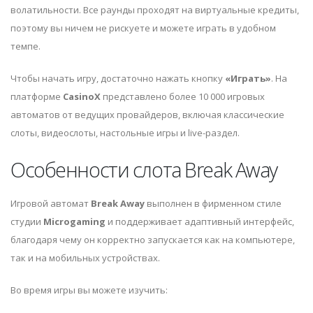
волатильности. Все раунды проходят на виртуальные кредиты,
поэтому вы ничем не рискуете и можете играть в удобном
темпе.
Чтобы начать игру, достаточно нажать кнопку
«Играть»
. На
платформе
CasinoX
представлено более 10 000 игровых
автоматов от ведущих провайдеров, включая классические
слоты, видеослоты, настольные игры и live-раздел.
Особенности слота Break Away
Игровой автомат
Break Away
выполнен в фирменном стиле
студии
Microgaming
и поддерживает адаптивный интерфейс,
благодаря чему он корректно запускается как на компьютере,
так и на мобильных устройствах.
Во время игры вы можете изучить: