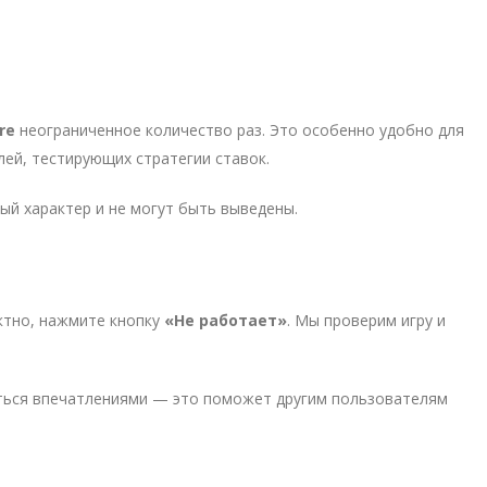
re
неограниченное количество раз. Это особенно удобно для
лей, тестирующих стратегии ставок.
й характер и не могут быть выведены.
ктно, нажмите кнопку
«Не работает»
. Мы проверим игру и
ться впечатлениями — это поможет другим пользователям