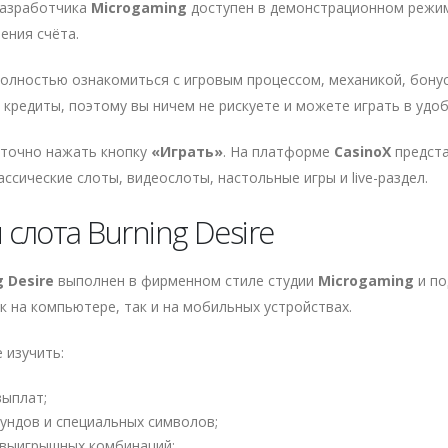
азработчика
Microgaming
доступен в демонстрационном режим
ения счёта.
олностью ознакомиться с игровым процессом, механикой, бону
 кредиты, поэтому вы ничем не рискуете и можете играть в удо
аточно нажать кнопку
«Играть»
. На платформе
CasinoX
предста
ссические слоты, видеослоты, настольные игры и live-раздел.
слота Burning Desire
g Desire
выполнен в фирменном стиле студии
Microgaming
и по
к на компьютере, так и на мобильных устройствах.
 изучить:
выплат;
ундов и специальных символов;
 выигрышных комбинаций;