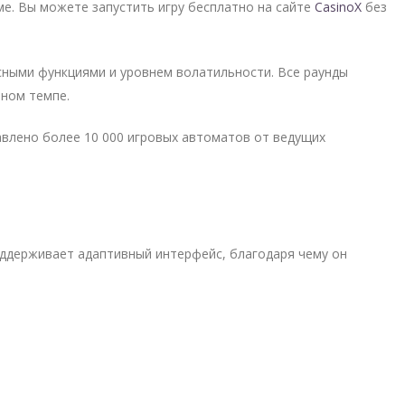
е. Вы можете запустить игру бесплатно на сайте
CasinoX
без
сными функциями и уровнем волатильности. Все раунды
бном темпе.
влено более 10 000 игровых автоматов от ведущих
ддерживает адаптивный интерфейс, благодаря чему он