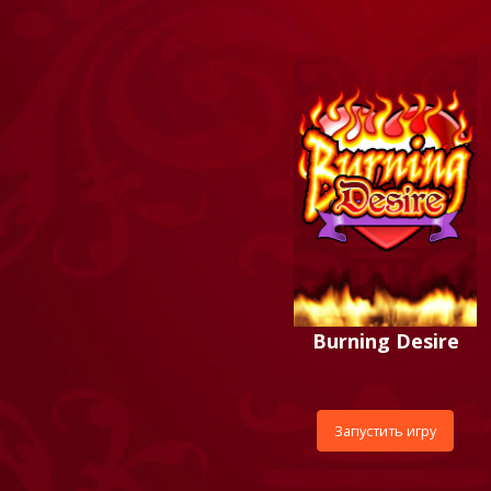
Burning Desire
Запустить игру