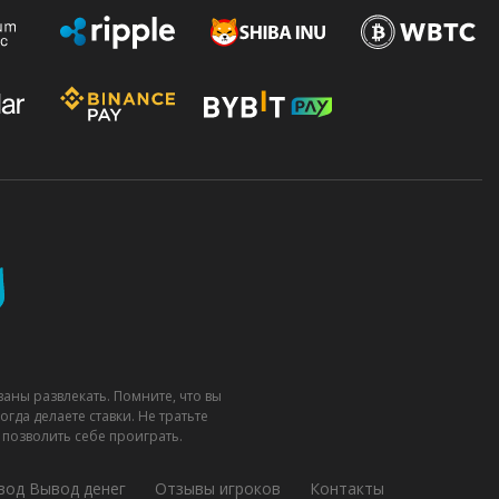
аны развлекать. Помните, что вы
огда делаете ставки. Не тратьте
позволить себе проиграть.
вод Вывод денег
Отзывы игроков
Контакты