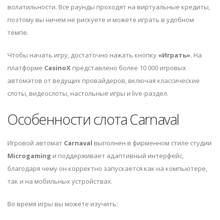
волатильности. Все раунды проходят на виртуальные кредиты,
поэтому вы ничем не рискуете и можете играть в удобном
темпе.
Чтобы начать игру, достаточно нажать кнопку
«Играть»
. На
платформе
CasinoX
представлено более 10 000 игровых
автоматов от ведущих провайдеров, включая классические
слоты, видеослоты, настольные игры и live-раздел.
Особенности слота Carnaval
Игровой автомат
Carnaval
выполнен в фирменном стиле студии
Microgaming
и поддерживает адаптивный интерфейс,
благодаря чему он корректно запускается как на компьютере,
так и на мобильных устройствах.
Во время игры вы можете изучить: