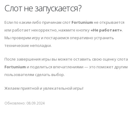
Слот не запускается?
Если по каким-либо причинам слот
Fortunium
не открывается
или работает некорректно, нажмите кнопку
«Не работает»
.
Мы проверим игру и постараемся оперативно устранить
технические неполадки.
После завершения игры вы можете оставить свою оценку слота
Fortunium
и поделиться впечатлениями — это поможет другим
пользователям сделать выбор.
Желаем приятной и увлекательной игры!
Обновлено:
08.09.2024