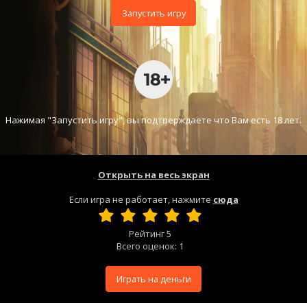
Запустить игру
Нажимая "Запустить игру", вы подтверждаете что Вам есть 18 лет.
Открыть на весь экран
Если игра не работает, нажмите
сюда
Рейтинг
5
Всего оценок:
1
Играть на деньги