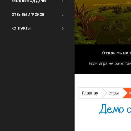
ВВОД ВЫВОД ДЕНЕГ
ОТЗЫВЫ ИГРОКОВ
КОНТАКТЫ
Открыть на 
Если игра не работа
Главная
Игры
K
Демо с