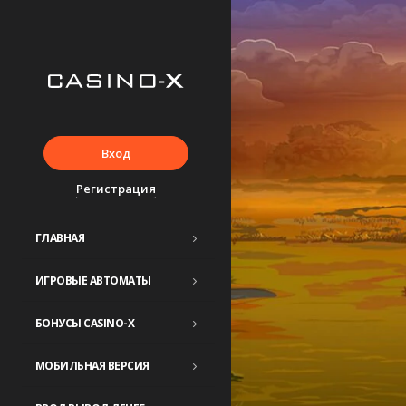
Вход
Регистрация
ГЛАВНАЯ
ИГРОВЫЕ АВТОМАТЫ
БОНУСЫ CASINO-X
МОБИЛЬНАЯ ВЕРСИЯ