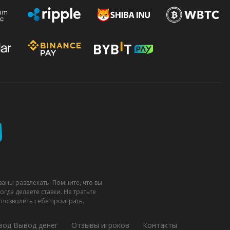
аны развлекать. Помните, что вы
огда делаете ставки. Не тратьте
позволить себе проиграть.
вод Вывод денег
Отзывы игроков
Контакты