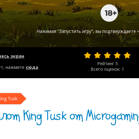
Нажимая "Запустить игру", вы подтверждаете ч
весь экран
Рейтинг
5
ет, нажмите
сюда
Всего оценок:
1
ing Tusk
лот King Tusk от Microgami