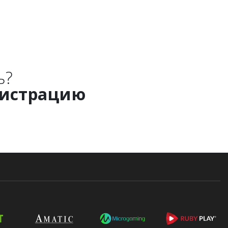
ь?
гистрацию