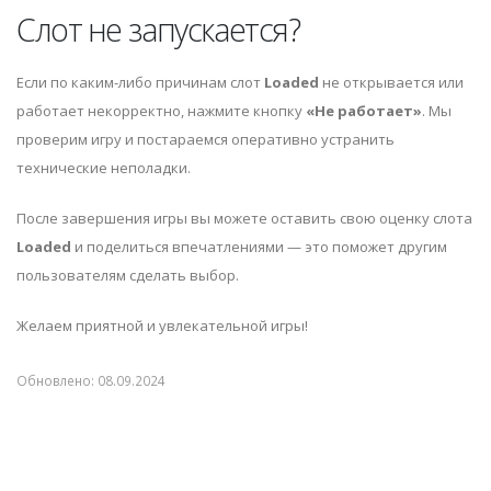
Слот не запускается?
Если по каким-либо причинам слот
Loaded
не открывается или
работает некорректно, нажмите кнопку
«Не работает»
. Мы
проверим игру и постараемся оперативно устранить
технические неполадки.
После завершения игры вы можете оставить свою оценку слота
Loaded
и поделиться впечатлениями — это поможет другим
пользователям сделать выбор.
Желаем приятной и увлекательной игры!
Обновлено:
08.09.2024