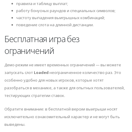
правила и таблицу выплат;
работу бонусных раундов и специальных символов;
частоту выпадения выигрышных комбинаций;
поведение слота на длинной дистанции.
Бесплатная игра без
ограничений
Демо-режим не имеет временных ограничений — вы можете
запускать слот
Loaded
неограниченное количество раз. Это
особенно удобно для новых игроков, которые хотят
разобраться в механике, а также для опытных пользователей,
тестирующих стратегии ставок.
Обратите внимание: в бесплатной версии выигрыши носят
исключительно ознакомительный характер и не могут быть
выведены.