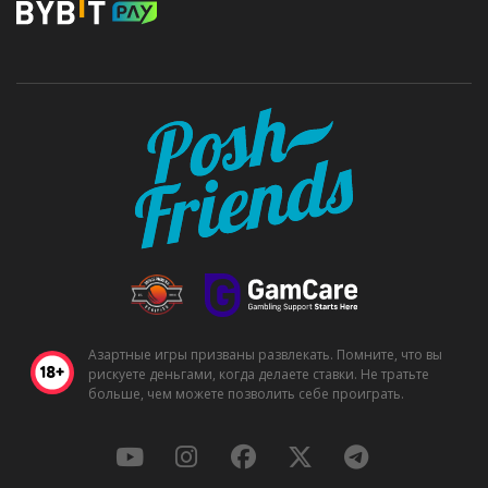
Азартные игры призваны развлекать. Помните, что вы
рискуете деньгами, когда делаете ставки. Не тратьте
больше, чем можете позволить себе проиграть.