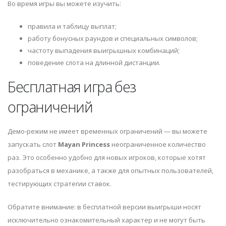
Во время игры вы можете изучить:
правила и таблицу выплат;
работу бонусных раундов и специальных символов;
частоту выпадения выигрышных комбинаций;
поведение слота на длинной дистанции.
Бесплатная игра без
ограничений
Демо-режим не имеет временных ограничений — вы можете
запускать слот
Mayan Princess
неограниченное количество
раз. Это особенно удобно для новых игроков, которые хотят
разобраться в механике, а также для опытных пользователей,
тестирующих стратегии ставок.
Обратите внимание: в бесплатной версии выигрыши носят
исключительно ознакомительный характер и не могут быть