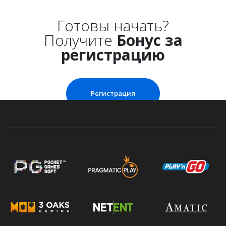
Готовы начать?
Получите
Бонус за
регистрацию
Регистрация