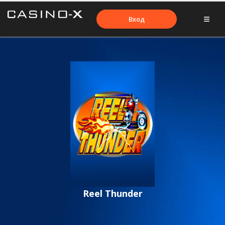
Вход
Reel Thunder