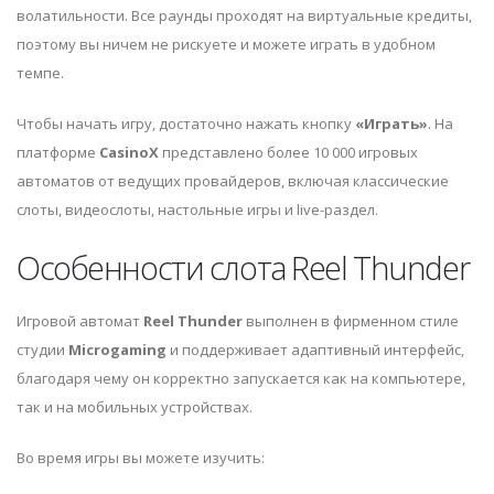
волатильности. Все раунды проходят на виртуальные кредиты,
поэтому вы ничем не рискуете и можете играть в удобном
темпе.
Чтобы начать игру, достаточно нажать кнопку
«Играть»
. На
платформе
CasinoX
представлено более 10 000 игровых
автоматов от ведущих провайдеров, включая классические
слоты, видеослоты, настольные игры и live-раздел.
Особенности слота Reel Thunder
Игровой автомат
Reel Thunder
выполнен в фирменном стиле
студии
Microgaming
и поддерживает адаптивный интерфейс,
благодаря чему он корректно запускается как на компьютере,
так и на мобильных устройствах.
Во время игры вы можете изучить: