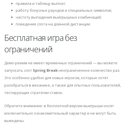
правила и таблицу выплат;
работу бонусных раундов и специальных символов;
частоту выпадения выигрышных комбинаций;
поведение слота на длинной дистанции.
Бесплатная игра без
ограничений
Демо-режим не имеет временных ограничений — вы можете
запускать слот
Spring Break
неограниченное количество раз.
Это особенно удобно для новых игроков, которые хотят
разобраться в механике, а также для опытных пользователей,
тестирующих стратегии ставок.
Обратите внимание: в бесплатной версии выигрыши носят
исключительно ознакомительный характер и не могут быть
выведены.