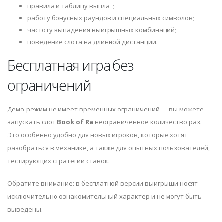
правила и таблицу выплат;
работу бонусных раундов и специальных символов;
частоту выпадения выигрышных комбинаций;
поведение слота на длинной дистанции.
Бесплатная игра без
ограничений
Демо-режим не имеет временных ограничений — вы можете
запускать слот
Book of Ra
неограниченное количество раз.
Это особенно удобно для новых игроков, которые хотят
разобраться в механике, а также для опытных пользователей,
тестирующих стратегии ставок.
Обратите внимание: в бесплатной версии выигрыши носят
исключительно ознакомительный характер и не могут быть
выведены.