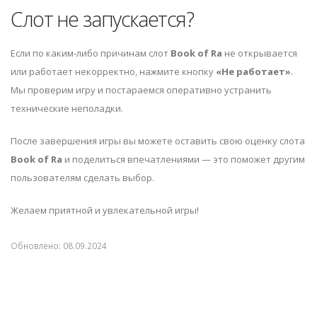
Слот не запускается?
Если по каким-либо причинам слот
Book of Ra
не открывается
или работает некорректно, нажмите кнопку
«Не работает»
.
Мы проверим игру и постараемся оперативно устранить
технические неполадки.
После завершения игры вы можете оставить свою оценку слота
Book of Ra
и поделиться впечатлениями — это поможет другим
пользователям сделать выбор.
Желаем приятной и увлекательной игры!
Обновлено:
08.09.2024