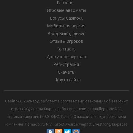
Главная
Игровые автоматы
Бонусы Casino-X
Мобильная версия
Ввод Вывод денег
Отзывы игроков
Контакты
Доступное зеркало
Регистрация
Скачать
Карта сайта
Casino-X, 2026 год
работает в соответствии с законами об азартных
играх государства Кюрасао. По соглашению с Antillephone N.V.,
игровая лицензия № 8048/JAZ, Casino-X находится под управлением
компанией Pomadorro N.V., Groot Kwartierweg 10, Livestrong, Кюрасао.