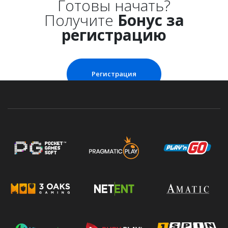
Готовы начать?
Получите
Бонус за
регистрацию
Регистрация