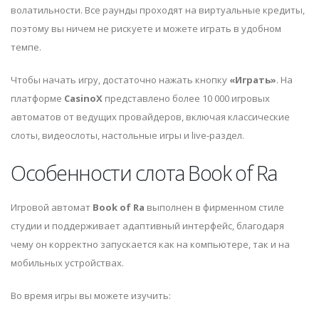
волатильности. Все раунды проходят на виртуальные кредиты,
поэтому вы ничем не рискуете и можете играть в удобном
темпе.
Чтобы начать игру, достаточно нажать кнопку
«Играть»
. На
платформе
CasinoX
представлено более 10 000 игровых
автоматов от ведущих провайдеров, включая классические
слоты, видеослоты, настольные игры и live-раздел.
Особенности слота Book of Ra
Игровой автомат
Book of Ra
выполнен в фирменном стиле
студии
и поддерживает адаптивный интерфейс, благодаря
чему он корректно запускается как на компьютере, так и на
мобильных устройствах.
Во время игры вы можете изучить: