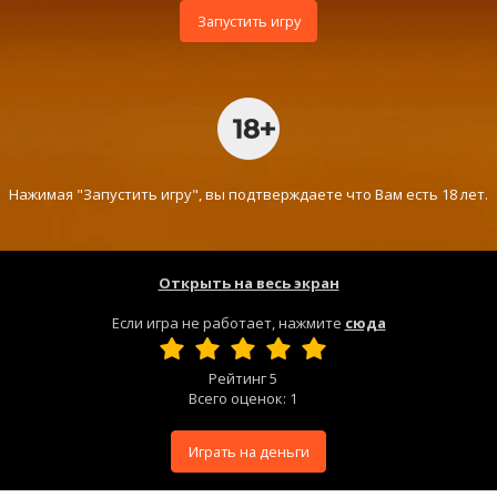
Запустить игру
Нажимая "Запустить игру", вы подтверждаете что Вам есть 18 лет.
Открыть на весь экран
Если игра не работает, нажмите
сюда
Рейтинг
5
Всего оценок:
1
Играть на деньги