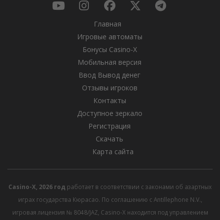
Главная
Игровые автоматы
Бонусы Casino-X
Мобильная версия
Ввод Вывод денег
Отзывы игроков
Контакты
Доступное зеркало
Регистрация
Скачать
Карта сайта
Casino-X, 2026 год
работает в соответствии с законами об азартных
играх государства Кюрасао. По соглашению с Antillephone N.V.,
игровая лицензия № 8048/JAZ, Casino-X находится под управлением