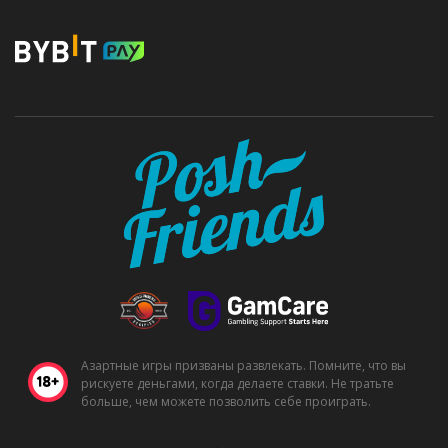
Азартные игры призваны развлекать. Помните, что вы
рискуете деньгами, когда делаете ставки. Не тратьте
больше, чем можете позволить себе проиграть.