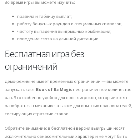
Во время игры вы можете изучить:
правила и таблицу выплат;
работу бонусных раундов и специальных символов;
частоту выпадения выигрышных комбинаций;
поведение слота на длинной дистанции.
Бесплатная игра без
ограничений
Демо-режим не имеет временных ограничений — вы можете
запускать слот
Book of Ra Magic
неограниченное количество
раз. Это особенно удобно для новых игроков, которые хотят
разобраться в механике, а также для опытных пользователей,
тестирующих стратегии ставок.
Обратите внимание: в бесплатной версии выигрыши носят
исключительно ознакомительный характер и не могут быть