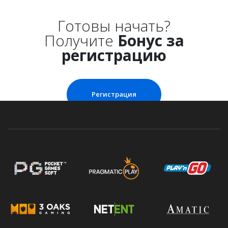
Готовы начать?
Получите
Бонус за
регистрацию
Регистрация