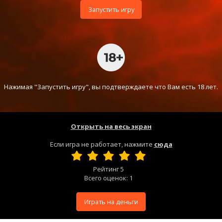
Запустить игру
Нажимая "Запустить игру", вы подтверждаете что Вам есть 18 лет.
Открыть на весь экран
Если игра не работает, нажмите
сюда
Рейтинг
5
Всего оценок:
1
Играть на деньги