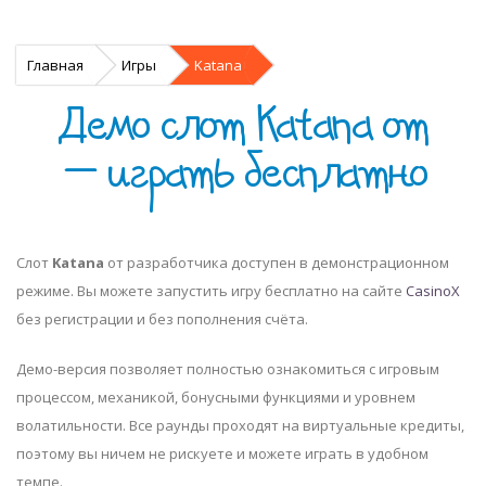
Главная
Игры
Katana
Демо слот Katana от
— играть бесплатно
Слот
Katana
от разработчика
доступен в демонстрационном
режиме. Вы можете запустить игру бесплатно на сайте
CasinoX
без регистрации и без пополнения счёта.
Демо-версия позволяет полностью ознакомиться с игровым
процессом, механикой, бонусными функциями и уровнем
волатильности. Все раунды проходят на виртуальные кредиты,
поэтому вы ничем не рискуете и можете играть в удобном
темпе.