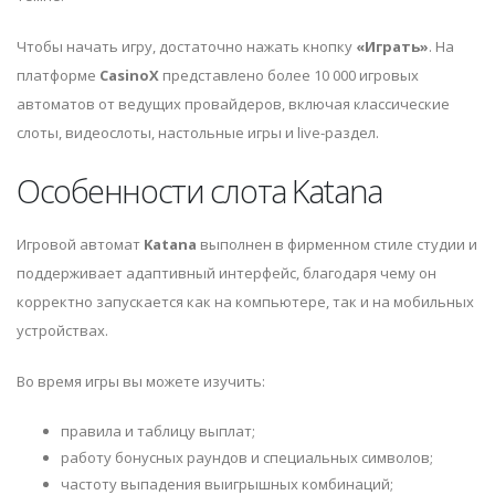
Чтобы начать игру, достаточно нажать кнопку
«Играть»
. На
платформе
CasinoX
представлено более 10 000 игровых
автоматов от ведущих провайдеров, включая классические
слоты, видеослоты, настольные игры и live-раздел.
Особенности слота Katana
Игровой автомат
Katana
выполнен в фирменном стиле студии
и
поддерживает адаптивный интерфейс, благодаря чему он
корректно запускается как на компьютере, так и на мобильных
устройствах.
Во время игры вы можете изучить:
правила и таблицу выплат;
работу бонусных раундов и специальных символов;
частоту выпадения выигрышных комбинаций;