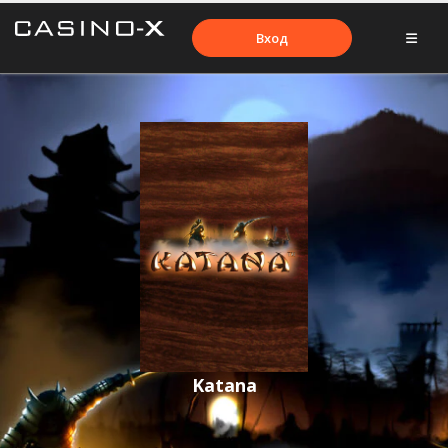
Вход
Katana