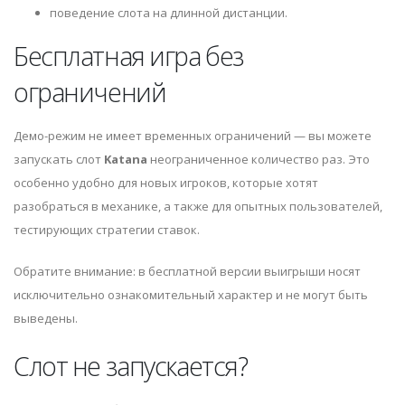
поведение слота на длинной дистанции.
Бесплатная игра без
ограничений
Демо-режим не имеет временных ограничений — вы можете
запускать слот
Katana
неограниченное количество раз. Это
особенно удобно для новых игроков, которые хотят
разобраться в механике, а также для опытных пользователей,
тестирующих стратегии ставок.
Обратите внимание: в бесплатной версии выигрыши носят
исключительно ознакомительный характер и не могут быть
выведены.
Слот не запускается?