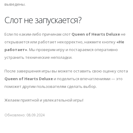
выведены.
Слот не запускается?
Если по каким-либо причинам слот
Queen of Hearts Deluxe
не
открывается или работает некорректно, нажмите кнопку
«Не
работает»
. Мы проверим игру и постараемся оперативно
устранить технические неполадки.
После завершения игры вы можете оставить свою оценку слота
Queen of Hearts Deluxe
и поделиться впечатлениями — это
поможет другим пользователям сделать выбор.
Желаем приятной и увлекательной игры!
Обновлено:
08.09.2024