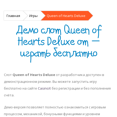
Главная
Игры
Queen of Hearts Deluxe
Демо слот Queen of
Hearts Deluxe от —
играть бесплатно
Слот
Queen of Hearts Deluxe
от разработчика
доступен в
демонстрационном режиме. Вы можете запустить игру
бесплатно на сайте
CasinoX
без регистрации и без пополнения
счёта.
Демо-версия позволяет полностью ознакомиться с игровым
процессом, механикой, бонусными функциями и уровнем