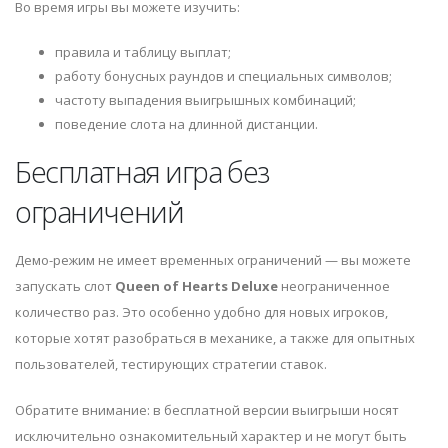
Во время игры вы можете изучить:
правила и таблицу выплат;
работу бонусных раундов и специальных символов;
частоту выпадения выигрышных комбинаций;
поведение слота на длинной дистанции.
Бесплатная игра без
ограничений
Демо-режим не имеет временных ограничений — вы можете
запускать слот
Queen of Hearts Deluxe
неограниченное
количество раз. Это особенно удобно для новых игроков,
которые хотят разобраться в механике, а также для опытных
пользователей, тестирующих стратегии ставок.
Обратите внимание: в бесплатной версии выигрыши носят
исключительно ознакомительный характер и не могут быть