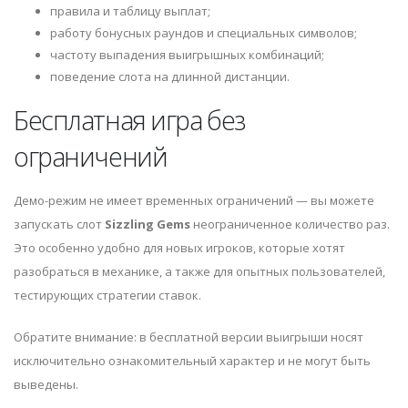
правила и таблицу выплат;
работу бонусных раундов и специальных символов;
частоту выпадения выигрышных комбинаций;
поведение слота на длинной дистанции.
Бесплатная игра без
ограничений
Демо-режим не имеет временных ограничений — вы можете
запускать слот
Sizzling Gems
неограниченное количество раз.
Это особенно удобно для новых игроков, которые хотят
разобраться в механике, а также для опытных пользователей,
тестирующих стратегии ставок.
Обратите внимание: в бесплатной версии выигрыши носят
исключительно ознакомительный характер и не могут быть
выведены.