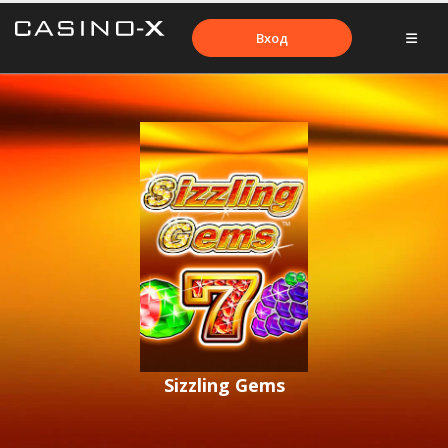
Вход
Sizzling Gems