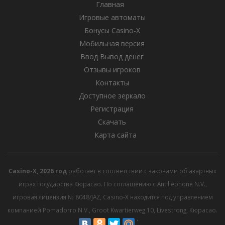
Главная
Игровые автоматы
Бонусы Casino-X
Мобильная версия
Ввод Вывод денег
Отзывы игроков
Контакты
Доступное зеркало
Регистрация
Скачать
Карта сайта
Casino-X, 2026 год
работает в соответствии с законами об азартных
играх государства Кюрасао. По соглашению с Antillephone N.V.,
игровая лицензия № 8048/JAZ, Casino-X находится под управлением
компанией Pomadorro N.V., Groot Kwartierweg 10, Livestrong, Кюрасао.