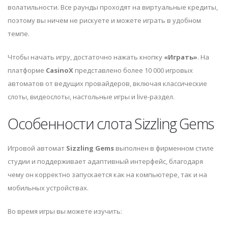
волатильности. Все раунды проходят на виртуальные кредиты,
поэтому вы ничем не рискуете и можете играть в удобном
темпе.
Чтобы начать игру, достаточно нажать кнопку
«Играть»
. На
платформе
CasinoX
представлено более 10 000 игровых
автоматов от ведущих провайдеров, включая классические
слоты, видеослоты, настольные игры и live-раздел.
Особенности слота Sizzling Gems
Игровой автомат
Sizzling Gems
выполнен в фирменном стиле
студии
и поддерживает адаптивный интерфейс, благодаря
чему он корректно запускается как на компьютере, так и на
мобильных устройствах.
Во время игры вы можете изучить: