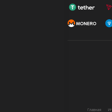
Главная
Иг