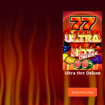
Ultra Hot Deluxe
Запустить игру