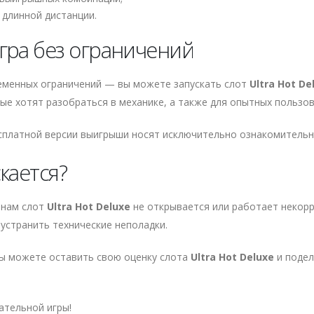
 длинной дистанции.
гра без ограничений
еменных ограничений — вы можете запускать слот
Ultra Hot De
рые хотят разобраться в механике, а также для опытных пользо
сплатной версии выигрыши носят исключительно ознакомительны
кается?
инам слот
Ultra Hot Deluxe
не открывается или работает некор
устранить технические неполадки.
вы можете оставить свою оценку слота
Ultra Hot Deluxe
и подел
ательной игры!