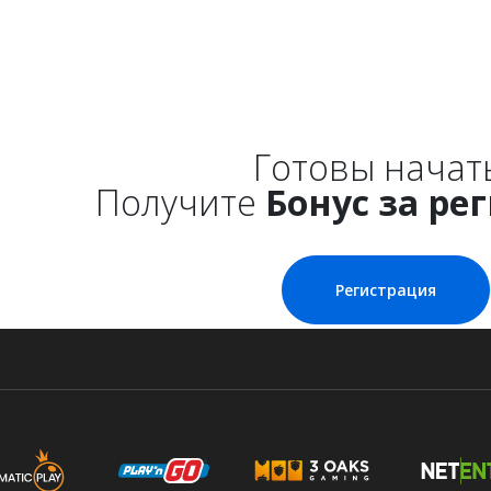
Готовы начат
Получите
Бонус за ре
Регистрация