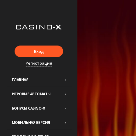
Вход
Регистрация
ГЛАВНАЯ
ИГРОВЫЕ АВТОМАТЫ
БОНУСЫ CASINO-X
МОБИЛЬНАЯ ВЕРСИЯ