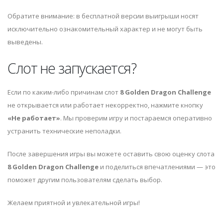
Обратите внимание: в бесплатной версии выигрыши носят
исключительно ознакомительный характер и не могут быть
выведены.
Слот не запускается?
Если по каким-либо причинам слот
8 Golden Dragon Challenge
не открывается или работает некорректно, нажмите кнопку
«Не работает»
. Мы проверим игру и постараемся оперативно
устранить технические неполадки.
После завершения игры вы можете оставить свою оценку слота
8 Golden Dragon Challenge
и поделиться впечатлениями — это
поможет другим пользователям сделать выбор.
Желаем приятной и увлекательной игры!