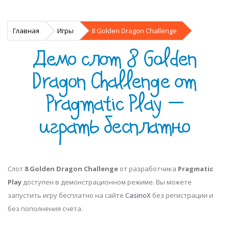
Главная
Игры
8 Golden Dragon Challenge
Демо слот 8 Golden
Dragon Challenge от
Pragmatic Play —
играть бесплатно
Слот
8 Golden Dragon Challenge
от разработчика
Pragmatic
Play
доступен в демонстрационном режиме. Вы можете
запустить игру бесплатно на сайте
CasinoX
без регистрации и
без пополнения счёта.