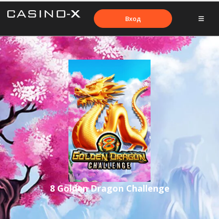
Вход
8 Golden Dragon Challenge