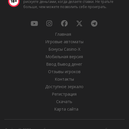
рискуете деньгами, когда делаете ставки. Не тратьте
больше, чем можете позволить себе проиграть.
Главная
Игровые автоматы
Бонусы Casino-X
Мобильная версия
Ввод Вывод денег
Отзывы игроков
Контакты
Доступное зеркало
Регистрация
Скачать
Карта сайта