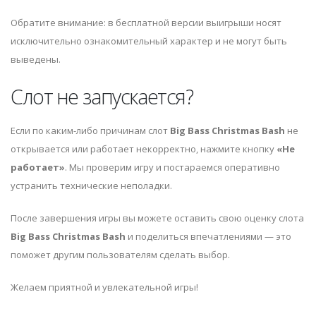
Обратите внимание: в бесплатной версии выигрыши носят
исключительно ознакомительный характер и не могут быть
выведены.
Слот не запускается?
Если по каким-либо причинам слот
Big Bass Christmas Bash
не
открывается или работает некорректно, нажмите кнопку
«Не
работает»
. Мы проверим игру и постараемся оперативно
устранить технические неполадки.
После завершения игры вы можете оставить свою оценку слота
Big Bass Christmas Bash
и поделиться впечатлениями — это
поможет другим пользователям сделать выбор.
Желаем приятной и увлекательной игры!