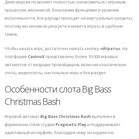
Демо-версия позволяет полностью ознакомиться с игровым
процессом, механикой, бонусными функциями и уровнем
волатильности. Все раунды проходят на виртуальные кредиты,
поэтому вы ничем не рискуете и можете играть в удобном
темпе.
Чтобы начать игру, достаточно нажать кнопку
«Играть»
. На
платформе
CasinoX
представлено более 10 000 игровых
автоматов от ведущих провайдеров, включая классические
слоты, видеослоты, настольные игры и live-раздел.
Особенности слота Big Bass
Christmas Bash
Игровой автомат
Big Bass Christmas Bash
выполнен в
фирменном стиле студии
Pragmatic Play
и поддерживает
адаптивный интерфейс, благодаря чему он корректно