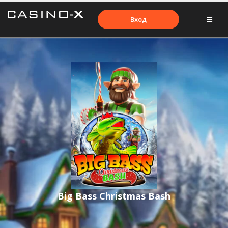
Вход
Big Bass Christmas Bash