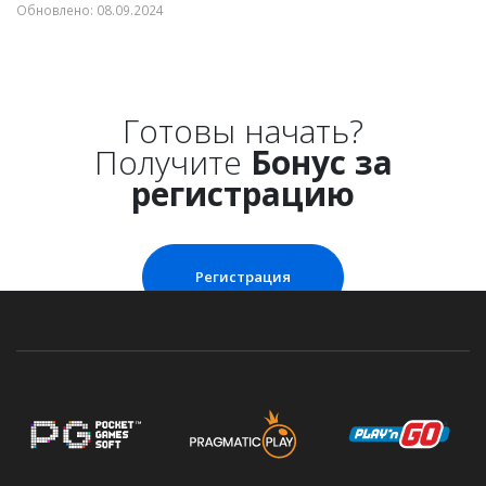
Обновлено:
08.09.2024
Готовы начать?
Получите
Бонус за
регистрацию
Регистрация