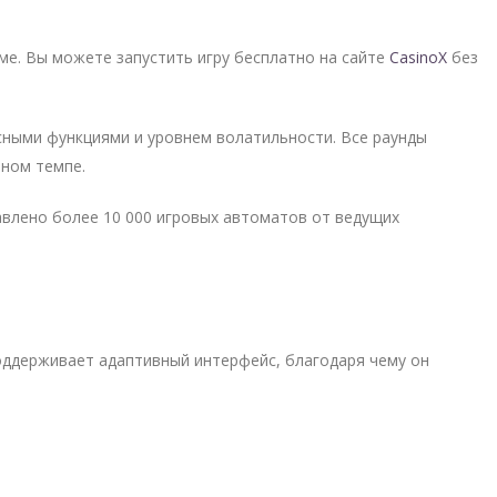
е. Вы можете запустить игру бесплатно на сайте
CasinoX
без
сными функциями и уровнем волатильности. Все раунды
бном темпе.
влено более 10 000 игровых автоматов от ведущих
ддерживает адаптивный интерфейс, благодаря чему он