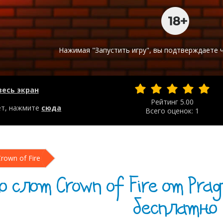
Нажимая "Запустить игру", вы подтверждаете ч
весь экран
Рейтинг
5.00
ет, нажмите
сюда
Всего оценок:
1
rown of Fire
 слот Crown of Fire от Pra
бесплатно