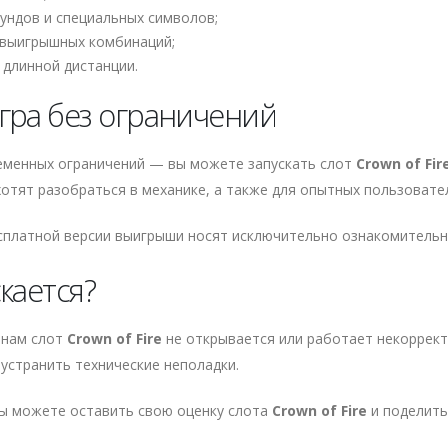
ундов и специальных символов;
 выигрышных комбинаций;
 длинной дистанции.
гра без ограничений
еменных ограничений — вы можете запускать слот
Crown of Fir
хотят разобраться в механике, а также для опытных пользовате
сплатной версии выигрыши носят исключительно ознакомительны
кается?
инам слот
Crown of Fire
не открывается или работает некоррек
устранить технические неполадки.
вы можете оставить свою оценку слота
Crown of Fire
и поделить