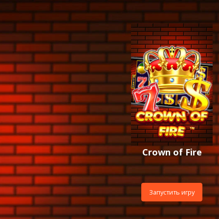
Crown of Fire
Запустить игру