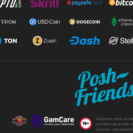
Азартные игры призв
рискуете деньгами, к
больше, чем можете 