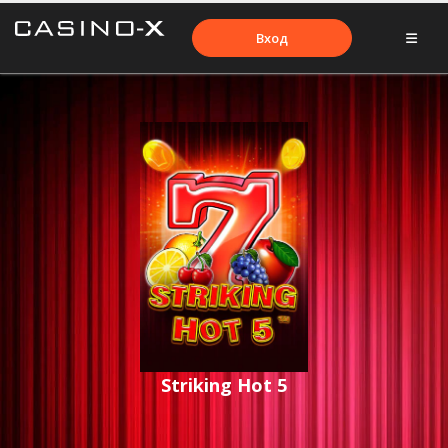
Вход
Striking Hot 5