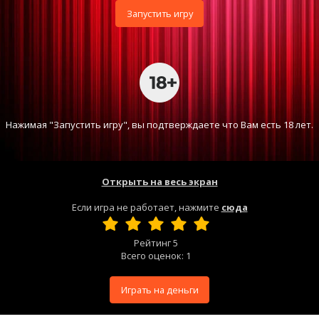
Запустить игру
Нажимая "Запустить игру", вы подтверждаете что Вам есть 18 лет.
Открыть на весь экран
Если игра не работает, нажмите
сюда
Рейтинг
5
Всего оценок:
1
Играть на деньги