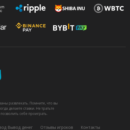
аны развлекать. Помните, что вы
огда делаете ставки. Не тратьте
позволить себе проиграть.
вод Вывод денег
Отзывы игроков
Контакты