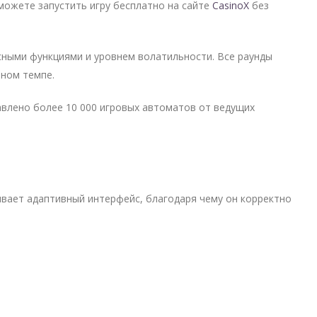
ожете запустить игру бесплатно на сайте
CasinoX
без
сными функциями и уровнем волатильности. Все раунды
бном темпе.
влено более 10 000 игровых автоматов от ведущих
вает адаптивный интерфейс, благодаря чему он корректно