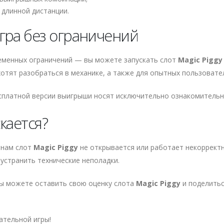
 длинной дистанции.
гра без ограничений
еменных ограничений — вы можете запускать слот
Magic Piggy
хотят разобраться в механике, а также для опытных пользовате
сплатной версии выигрыши носят исключительно ознакомительны
кается?
инам слот
Magic Piggy
не открывается или работает некоррект
устранить технические неполадки.
вы можете оставить свою оценку слота
Magic Piggy
и поделитьс
ательной игры!