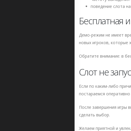
поведение слота на
Бесплатная и
Демо-режим не имеет вр
новых игроков, которые 
Обратите внимание: в бе
Слот не запус
Если по каким-либо прич
постараемся оперативно 
После завершения игры 
сделать выбор.
Желаем приятной и увлек