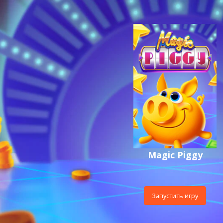
Magic Piggy
Запустить игру