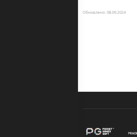
Обновлено:
08.09.2024