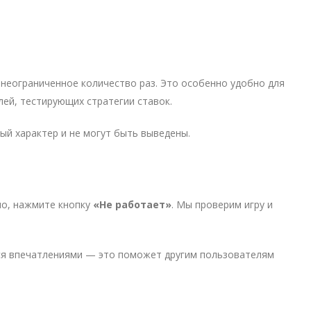
неограниченное количество раз. Это особенно удобно для
лей, тестирующих стратегии ставок.
й характер и не могут быть выведены.
но, нажмите кнопку
«Не работает»
. Мы проверим игру и
я впечатлениями — это поможет другим пользователям