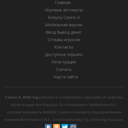
Главная
Игровые автоматы
Бонусы Casino-X
Мобильная версия
Ввод Вывод денег
Отзывы игроков
Контакты
Доступное зеркало
Регистрация
Скачать
Карта сайта
Casino-X, 2026 год
работает в соответствии с законами об азартных
играх государства Кюрасао. По соглашению с Antillephone N.V.,
игровая лицензия № 8048/JAZ, Casino-X находится под управлением
компанией Pomadorro N.V., Groot Kwartierweg 10, Livestrong, Кюрасао.