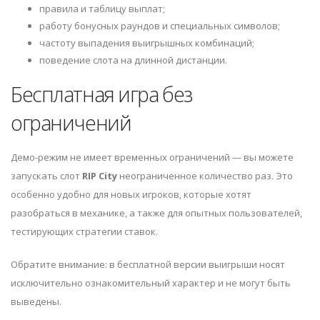
правила и таблицу выплат;
работу бонусных раундов и специальных символов;
частоту выпадения выигрышных комбинаций;
поведение слота на длинной дистанции.
Бесплатная игра без
ограничений
Демо-режим не имеет временных ограничений — вы можете
запускать слот
RIP City
неограниченное количество раз. Это
особенно удобно для новых игроков, которые хотят
разобраться в механике, а также для опытных пользователей,
тестирующих стратегии ставок.
Обратите внимание: в бесплатной версии выигрыши носят
исключительно ознакомительный характер и не могут быть
выведены.