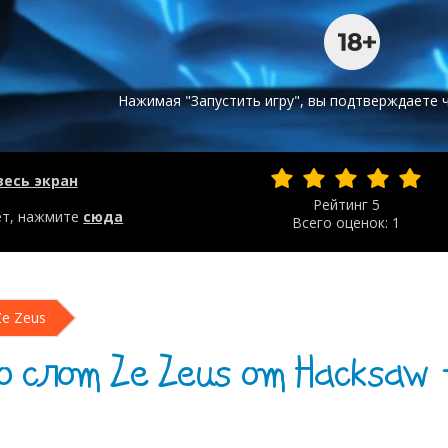
Нажимая "Запустить игру", вы подтверждаете ч
весь экран
Рейтинг
5
ет, нажмите
сюда
Всего оценок:
1
Ze Zeus
 слот Ze Zeus от Hacksaw