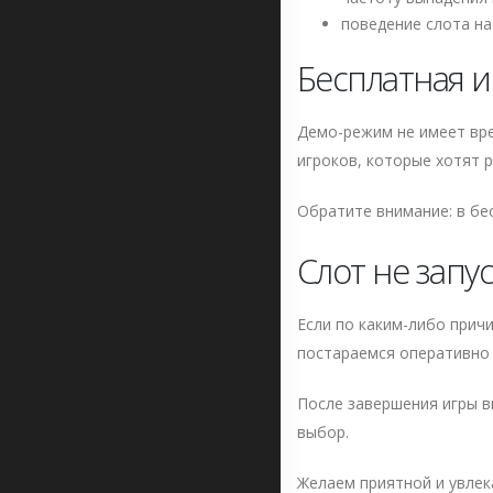
поведение слота на
Бесплатная и
Демо-режим не имеет вр
игроков, которые хотят 
Обратите внимание: в бе
Слот не запус
Если по каким-либо прич
постараемся оперативно 
После завершения игры 
выбор.
Желаем приятной и увлек