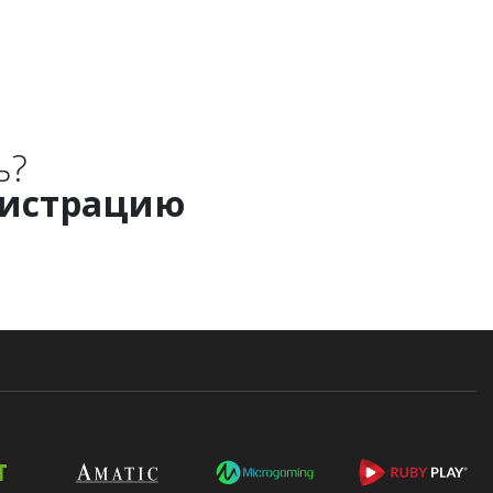
ь?
гистрацию