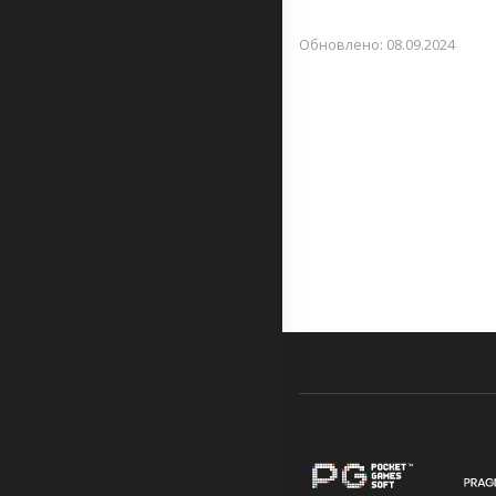
Обновлено:
08.09.2024