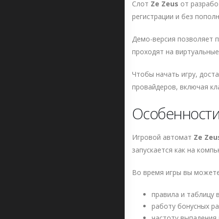
Слот
Ze Zeus
от разраб
регистрации и без пополн
Демо-версия позволяет п
проходят на виртуальные
Чтобы начать игру, дост
провайдеров, включая кла
Особенности 
Игровой автомат
Ze Zeu
запускается как на компь
Во время игры вы можете
правила и таблицу 
работу бонусных ра
частоту выпадения