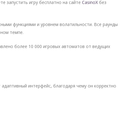
е запустить игру бесплатно на сайте
CasinoX
без
сными функциями и уровнем волатильности. Все раунды
бном темпе.
влено более 10 000 игровых автоматов от ведущих
 адаптивный интерфейс, благодаря чему он корректно