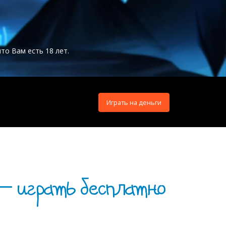
то Вам есть 18 лет.
Играть на деньги
 — играть бесплатно