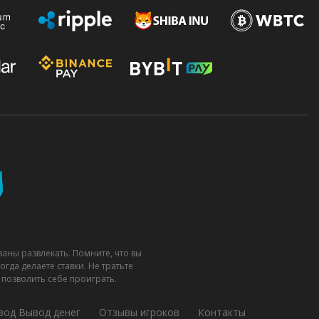
аны развлекать. Помните, что вы
огда делаете ставки. Не тратьте
позволить себе проиграть.
вод Вывод денег
Отзывы игроков
Контакты