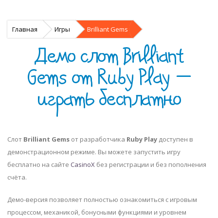
Главная
Игры
Brilliant Gems
Демо слот Brilliant
Gems от Ruby Play —
играть бесплатно
Слот
Brilliant Gems
от разработчика
Ruby Play
доступен в
демонстрационном режиме. Вы можете запустить игру
бесплатно на сайте
CasinoX
без регистрации и без пополнения
счёта.
Демо-версия позволяет полностью ознакомиться с игровым
процессом, механикой, бонусными функциями и уровнем