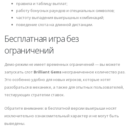
правила и таблицу выплат;
работу бонусных раундов и специальных символов;
частоту выпадения выигрышных комбинаций;
поведение слота на длинной дистанции.
Бесплатная игра без
ограничений
Демо-режим не имеет временных ограничений — вы можете
запускать слот
Brilliant Gems
неограниченное количество раз.
Это особенно удобно для новых игроков, которые хотят
разобраться в механике, а также для опытных пользователей,
тестирующих стратегии ставок.
Обратите внимание: в бесплатной версии выигрыши носят
исключительно ознакомительный характер и не могут быть
выведены.