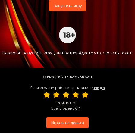
Запустить игру
Нажимая "Запустить игру", вы подтверждаете что Вам есть 18 лет.
Открыть на весь экран
Если игра не работает, нажмите
сюда
Рейтинг
5
Всего оценок:
1
Играть на деньги