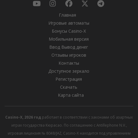
Главная
Игровые автоматы
Бонусы Casino-X
Мобильная версия
Ввод Вывод денег
Отзывы игроков
Контакты
Доступное зеркало
Регистрация
Скачать
Карта сайта
Casino-X, 2026 год
работает в соответствии с законами об азартных
играх государства Кюрасао. По соглашению с Antillephone N.V.,
игровая лицензия № 8048/JAZ, Casino-X находится под управлением