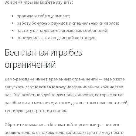
Во время игры вы можете изучить:
правила и таблицу выплат;
работу бонусных раундов и специальных символов;
частоту выпадения выигрышных комбинаций;
поведение слота на длинной дистанции.
Бесплатная игра без
ограничений
Демо-режим не имеет временных ограничений — вы можете
запускать слот
Medusa Money
неограниченное количество
раз. Это особенно удобно для новых игроков, которые хотят
разобраться в механике, а также для опытных пользователей,
тестирующих стратегии ставок.
Обратите внимание: в бесплатной версии выигрыши носят
исключительно ознакомительный характер и не могут быть