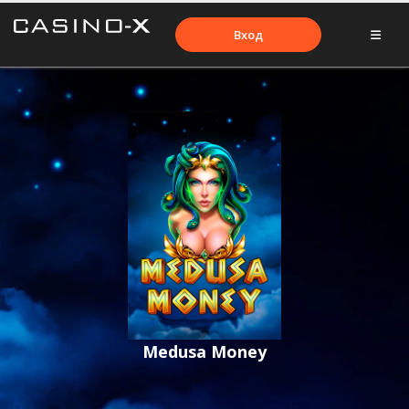
Вход
Medusa Money