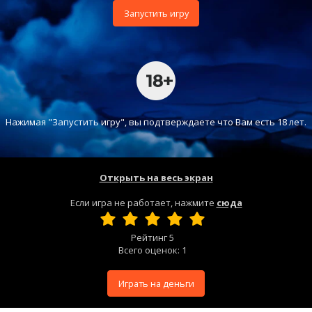
Запустить игру
Нажимая "Запустить игру", вы подтверждаете что Вам есть 18 лет.
Открыть на весь экран
Если игра не работает, нажмите
сюда
Рейтинг
5
Всего оценок:
1
Играть на деньги