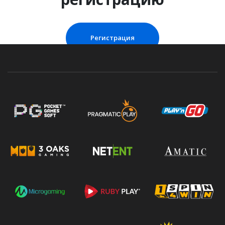
Регистрация