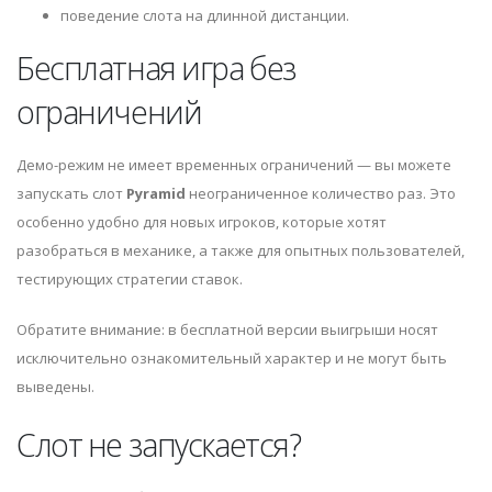
поведение слота на длинной дистанции.
Бесплатная игра без
ограничений
Демо-режим не имеет временных ограничений — вы можете
запускать слот
Pyramid
неограниченное количество раз. Это
особенно удобно для новых игроков, которые хотят
разобраться в механике, а также для опытных пользователей,
тестирующих стратегии ставок.
Обратите внимание: в бесплатной версии выигрыши носят
исключительно ознакомительный характер и не могут быть
выведены.
Слот не запускается?