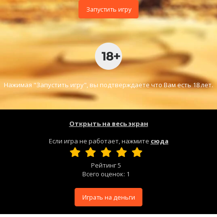
Запустить игру
Нажимая "Запустить игру", вы подтверждаете что Вам есть 18 лет.
Открыть на весь экран
Если игра не работает, нажмите
сюда
Рейтинг
5
Всего оценок:
1
Играть на деньги