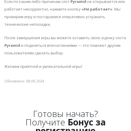
Если по каким-либо причинам слот
Pyramid
не открывается или
работает некорректно, нажмите кнопку
«Не работает»
. Мы
проверим игру и постараемся оперативно устранить
технические неполадки.
После завершения игры вы можете оставить свою оценку слота
Pyramid
и поделиться впечатлениями — это поможет другим
пользователям сделать выбор.
Желаем приятной и увлекательной игры!
Обновлено:
08.09.2024
Готовы начать?
Получите
Бонус за
регистрацию