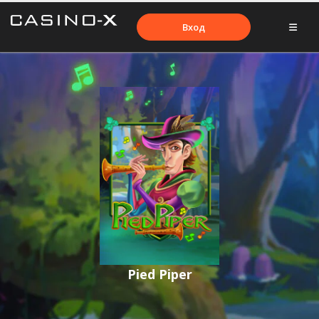
Вход
Pied Piper