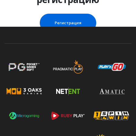
Регистрация