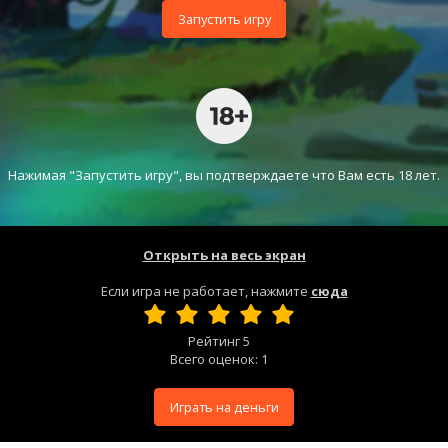
Запустить игру
Нажимая "Запустить игру", вы подтверждаете что Вам есть 18 лет.
Открыть на весь экран
Если игра не работает, нажмите
сюда
Рейтинг
5
Всего оценок:
1
Играть на деньги