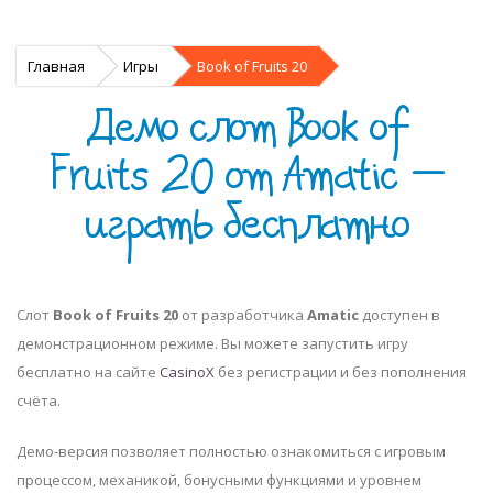
Главная
Игры
Book of Fruits 20
Демо слот Book of
Fruits 20 от Amatic —
играть бесплатно
Слот
Book of Fruits 20
от разработчика
Amatic
доступен в
демонстрационном режиме. Вы можете запустить игру
бесплатно на сайте
CasinoX
без регистрации и без пополнения
счёта.
Демо-версия позволяет полностью ознакомиться с игровым
процессом, механикой, бонусными функциями и уровнем