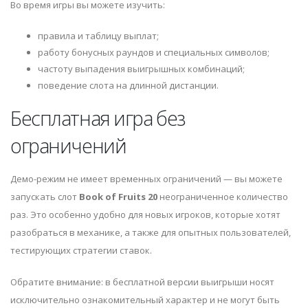
Во время игры вы можете изучить:
правила и таблицу выплат;
работу бонусных раундов и специальных символов;
частоту выпадения выигрышных комбинаций;
поведение слота на длинной дистанции.
Бесплатная игра без
ограничений
Демо-режим не имеет временных ограничений — вы можете
запускать слот
Book of Fruits 20
неограниченное количество
раз. Это особенно удобно для новых игроков, которые хотят
разобраться в механике, а также для опытных пользователей,
тестирующих стратегии ставок.
Обратите внимание: в бесплатной версии выигрыши носят
исключительно ознакомительный характер и не могут быть