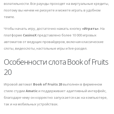
волатильности. Все раунды проходят на виртуальные кредиты,
поэтому вы ничем не рискуете и можете играть в удобном
темпе.
Чтобы начать игру, достаточно нажать кнопку
«Играть»
. На
платформе
CasinoX
представлено более 10 000 игровых
автоматов от ведущих провайдеров, включая классические
слоты, видеослоты, настольные игры и live-раздел.
Особенности слота Book of Fruits
20
Игровой автомат
Book of Fruits 20
выполнен в фирменном
стиле студии
Amatic
и поддерживает адаптивный интерфейс,
благодаря чему он корректно запускается как на компьютере,
так и на мобильных устройствах.