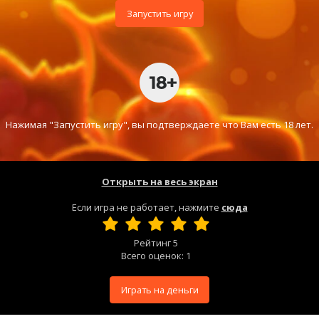
Запустить игру
Нажимая "Запустить игру", вы подтверждаете что Вам есть 18 лет.
Открыть на весь экран
Если игра не работает, нажмите
сюда
Рейтинг
5
Всего оценок:
1
Играть на деньги