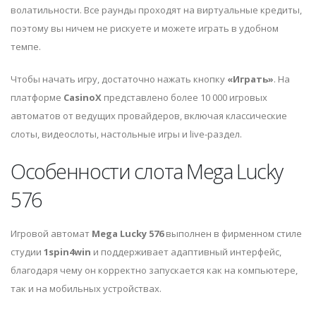
волатильности. Все раунды проходят на виртуальные кредиты,
поэтому вы ничем не рискуете и можете играть в удобном
темпе.
Чтобы начать игру, достаточно нажать кнопку
«Играть»
. На
платформе
CasinoX
представлено более 10 000 игровых
автоматов от ведущих провайдеров, включая классические
слоты, видеослоты, настольные игры и live-раздел.
Особенности слота Mega Lucky
576
Игровой автомат
Mega Lucky 576
выполнен в фирменном стиле
студии
1spin4win
и поддерживает адаптивный интерфейс,
благодаря чему он корректно запускается как на компьютере,
так и на мобильных устройствах.